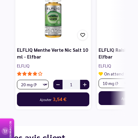
ELFLIQ Menthe Verte Nic Salt 10
ELFLIQ Raisin Nic 
ml - Elfbar
Elfbar
ELFLIQ
ELFLIQ
On attend vos av
3
Ajouter
3,54 €
Ajouter
RECOMMANDER
Les avis client