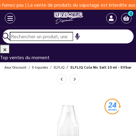
pas | La vente de produits du vapotage est interdite aux moins d
0
Top ventes du moment
apoteur Discount
E-liquides
ELFLIQ
ELFLIQ Cola Nic Salt 10 ml - Elfbar