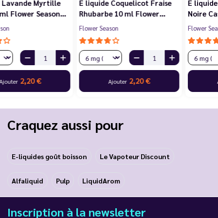
E liquide Violette Cerise
E liquide Jasmin Pêche
Noire Cassis 10 ml Flower…
Blanche Abricot 10 ml…
Flower Season
Flower Season
2,20 €
2,20 €
Ajouter
Ajouter
Craquez aussi pour
E-liquides goût boisson
Le Vapoteur Discount
Alfaliquid
Pulp
LiquidArom
Inscription à la newsletter