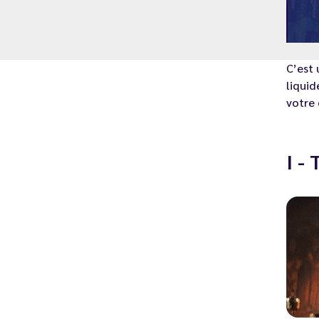
C’est
liquid
votre 
I -