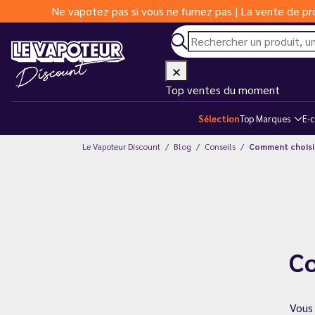
Ne vapotez pas si vous ne fumez pas | La vente de pro
Top ventes du moment
Sélection
Top Marques
E-c
Le Vapoteur Discount
Blog
Conseils
Comment choisir
Co
Vous 