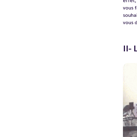
effet,
vous f
souhai
vous 
II-