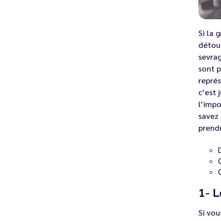
Si la 
détour
sevrag
sont p
représ
c’est 
l’impo
savez 
prendr
1- L
Si vou