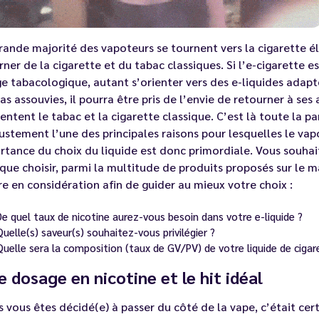
grande majorité des vapoteurs se tournent vers la cigarette é
ner de la cigarette et du tabac classiques. Si l’e-cigarette e
e tabacologique, autant s’orienter vers des
e-liquides
adapté
as assouvies, il pourra être pris de l’envie de retourner à se
entent le tabac et la cigarette classique. C’est là toute la p
justement l’une des principales raisons pour lesquelles le vapo
rtance du choix du liquide est donc primordiale. Vous souhai
que choisir, parmi la multitude de produits proposés sur le ma
e en considération afin de guider au mieux votre choix :
De quel taux de nicotine aurez-vous besoin dans votre e-liquide ?
Quelle(s) saveur(s) souhaitez-vous privilégier ?
Quelle sera la composition (taux de GV/PV) de votre liquide de cigar
e dosage en nicotine et le hit idéal
s vous êtes décidé(e) à passer du côté de la vape, c’était c