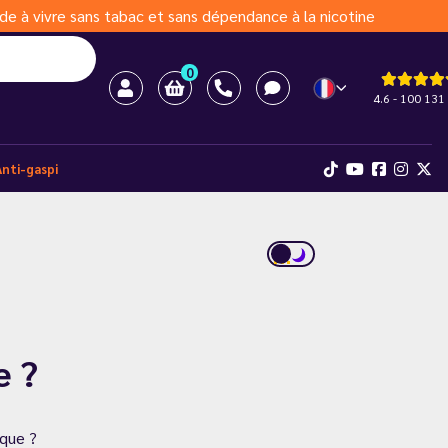
de à vivre sans tabac et sans dépendance à la nicotine
0
4.6 - 100 131 
Anti-gaspi
e ?
ique ?