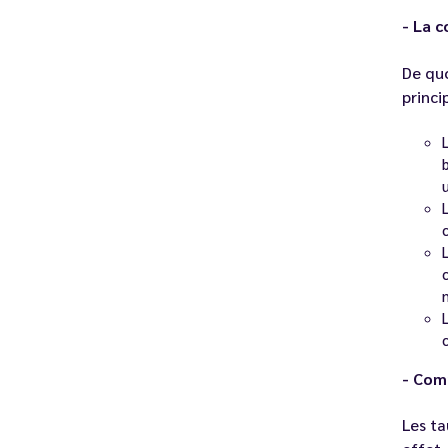
- La c
De quo
princ
- Com
Les ta