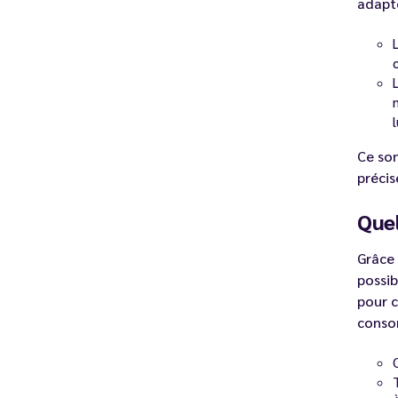
adapté
Ce son
précis
Quel
Grâce
possib
pour c
conso