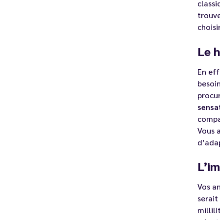
classi
trouve
choisi
Le h
En eff
besoi
procur
sensa
compar
Vous a
d’adap
L’im
Vos an
serait
millil