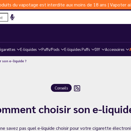
duits du vapotage est interdite aux moins de 18 ans | Vapoter ai
igarettes
E-liquides
Puffs/Pods
E-liquides Puffs
DIY
Accessoires
 son e-liquide ?
Conseils
mment choisir son e-liquid
ne savez pas quel e-liquide choisir pour votre cigarette électron