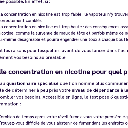
e possible. En effet, si :
La concentration en nicotine est trop faible : le vapoteur n’y trouv
correctement comblés.
La concentration en nicotine est trop haute : des conséquences ass
nicotine, comme la survenue de maux de tête et parfois même de nausé
lui-même désagréable et pourra engendrer une toux à chaque bouff
t les raisons pour lesquelles, avant de vous lancer dans l’ach
ément vos besoins au préalable.
le concentration en nicotine pour quel pr
 au
questionnaire spécialisé
que l’on nomme plus communé
le de déterminer à peu près votre
niveau de dépendance à la
ombler vos besoins. Accessible en ligne, le test pose 6 quest
mmation :
Combien de temps après votre réveil fumez-vous votre première cig
Trouvez-vous difficile de vous abstenir de fumer dans les endroits où