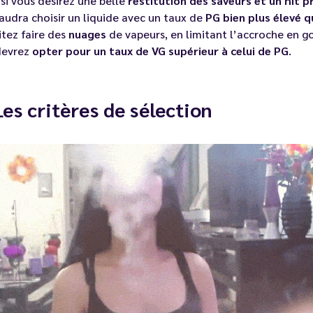
 si vous désirez une belle
restitution des saveurs et un hit 
audra choisir un liquide avec un taux de
PG bien plus élevé q
tez faire des
nuages
de vapeurs, en limitant l’accroche en go
devrez
opter pour un taux de VG supérieur à celui de PG
.
 Les critères de sélection