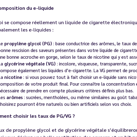
omposition du e-liquide
i se compose réellement un liquide de cigarette électroniqu
ipalement les
e-liquides
:
Le
propylène glycol (PG)
: base conductrice des arômes, le taux de
bonne rescision des saveurs présentes dans votre liquide de cigaret
une bonne accroche en gorge, selon le taux de nicotine qui y est ass
La
glycérine végétale (VG)
: incolore, visqueuse, transparente, suc
compose également les liquides d’e-cigarette. La VG permet de prod
La
nicotine
: si vous pouvez tout à fait choisir un e-liquide sans nic
composition de votre produit final. Pour connaître la concentration en
nécessaire de prendre en compte plusieurs critères définis plus bas.
Les
arômes
: sucrées, mentholées, ou même similaires au goût taba
choisirez pourront être naturels ou bien artificiels selon vos choix.
ment choisir les taux de PG/VG ?
ux de propylène glycol et de glycérine végétale s’équilibrero