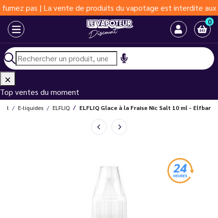
 pas | La vente de produits du vapotage est interdite aux moins 
0
Top ventes du moment
ount
E-liquides
ELFLIQ
ELFLIQ Glace à la Fraise Nic Salt 10 ml - Elfbar