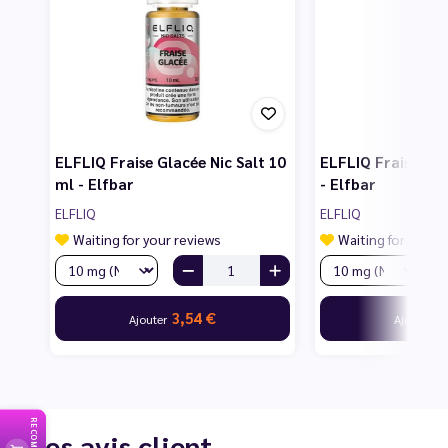
ELFLIQ Fraise Glacée Nic Salt 10
ELFLIQ Fraise Kiwi
ml - Elfbar
- Elfbar
ELFLIQ
ELFLIQ
Waiting for your reviews
Waiting for your 
3,54 €
3
Ajouter
Ajouter
Les avis client