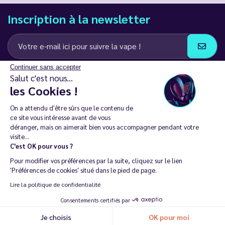
Inscription à la newsletter
Continuer sans accepter
J’accepte de recevoir des communications e-mail et SMS de la part de
Salut c'est nous...
LD Groupe
les Cookies !
Restez en contact
On a attendu d'être sûrs que le contenu de
ce site vous intéresse avant de vous
déranger, mais on aimerait bien vous accompagner pendant votre
visite...
C'est OK pour vous ?
La vente de cigarette électronique est interdite chez les moins de
Pour modifier vos préférences par la suite, cliquez sur le lien
18 ans. 🔞
'Préférences de cookies' situé dans le pied de page.
Copyright © 2014 - 2026 Le Vapoteur Discount - Tous droits
Lire la politique de confidentialité
réservés.
Consentements certifiés par
Vapoter aide à vivre sans tabac et sans dépendance à la nicotine. |
Je choisis
OK pour moi
Ne vapotez pas si vous ne fumez pas.