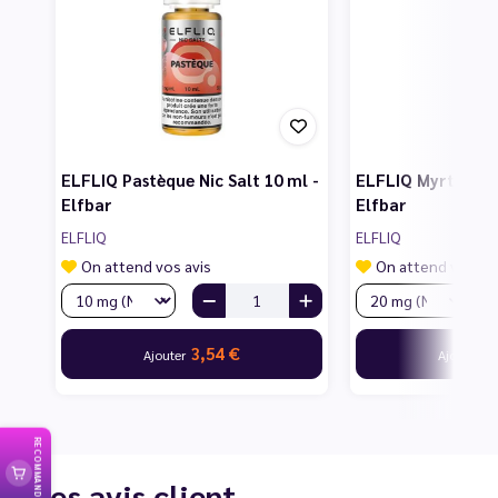
ELFLIQ Pastèque Nic Salt 10 ml -
ELFLIQ Myrtille Ni
Elfbar
Elfbar
ELFLIQ
ELFLIQ
On attend vos avis
On attend vos av
3,54 €
3
Ajouter
Ajouter
RECOMMANDER
Les avis client