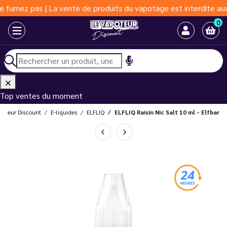
z pas | La vente de produits du vapotage est interdite aux moins
0
Top ventes du moment
poteur Discount
E-liquides
ELFLIQ
ELFLIQ Raisin Nic Salt 10 ml - Elfbar