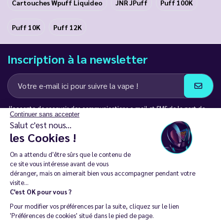
Cartouches Wpuff Liquideo
JNR JPuff
Puff 100K
Puff 10K
Puff 12K
Inscription à la newsletter
J’accepte de recevoir des communications e-mail et SMS de la part de
Continuer sans accepter
LD Groupe
Salut c'est nous...
les Cookies !
Restez en contact
On a attendu d'être sûrs que le contenu de
ce site vous intéresse avant de vous
déranger, mais on aimerait bien vous accompagner pendant votre
visite...
C'est OK pour vous ?
La vente de cigarette électronique est interdite chez les moins de
Pour modifier vos préférences par la suite, cliquez sur le lien
18 ans. 🔞
'Préférences de cookies' situé dans le pied de page.