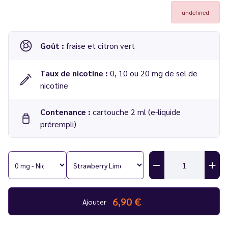
undefined
Goût :
fraise et citron vert
Taux de nicotine :
0, 10 ou 20 mg de sel de
nicotine
Contenance :
cartouche 2 ml (e-liquide
prérempli)
Cartouches Kiwi Go+ Strawberry Lime 2 ml - Kiwi Vapor
Compatible :
Kit Kiwi GO+
Nombre de bouffées :
1000 par cartouches, soit 2000 au
total
6,90 €
Ajouter
Lot de 2 cartouches pré-remplies