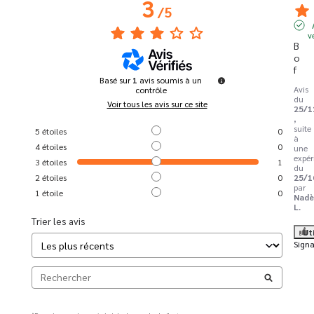
3
/
5
v
B
o
f
Basé sur
1
avis soumis à un
Avis
contrôle
du
Voir tous les avis sur ce site
25/1
,
suite
5
étoiles
0
à
4
étoiles
0
une
expér
3
étoiles
1
du
2
étoiles
0
25/1
par
1
étoile
0
Nad
L.
Trier les avis
Ut
Signa