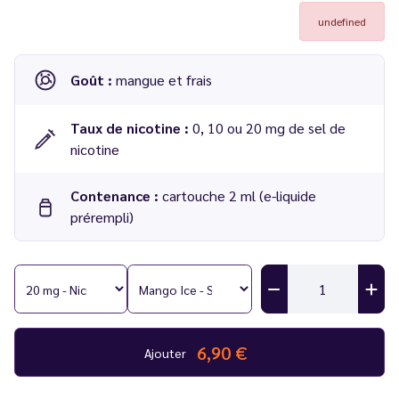
undefined
Goût :
mangue et frais
Taux de nicotine :
0, 10 ou 20 mg de sel de
nicotine
Contenance :
cartouche 2 ml (e-liquide
prérempli)
Cartouches Kiwi Go+ Mango Ice 2 ml - Kiwi Vapor
Compatible :
Kit Kiwi GO+
Nombre de bouffées :
1000 par cartouches, soit 2000 au
total
6,90 €
Ajouter
Lot de 2 cartouches pré-remplies