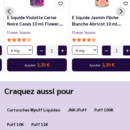
E liquide Violette Cerise
E liquide Jasmin Pêche
Noire Cassis 10 ml Flower…
Blanche Abricot 10 ml…
Flower Season
Flower Season
2,20 €
2,20 €
Ajouter
Ajouter
Craquez aussi pour
Cartouches Wpuff Liquideo
JNR JPuff
Puff 100K
Puff 10K
Puff 12K