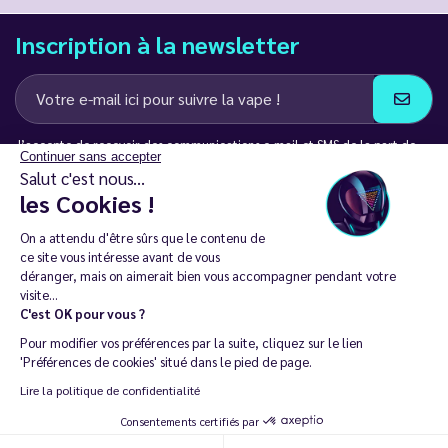
Inscription à la newsletter
J’accepte de recevoir des communications e-mail et SMS de la part de
Continuer sans accepter
LD Groupe
Salut c'est nous...
les Cookies !
Restez en contact
On a attendu d'être sûrs que le contenu de
ce site vous intéresse avant de vous
déranger, mais on aimerait bien vous accompagner pendant votre
visite...
C'est OK pour vous ?
La vente de cigarette électronique est interdite chez les moins de
Pour modifier vos préférences par la suite, cliquez sur le lien
18 ans. 🔞
'Préférences de cookies' situé dans le pied de page.
Copyright © 2014 - 2026 Le Vapoteur Discount - Tous droits
Lire la politique de confidentialité
réservés.
Consentements certifiés par
Vapoter aide à vivre sans tabac et sans dépendance à la nicotine. |