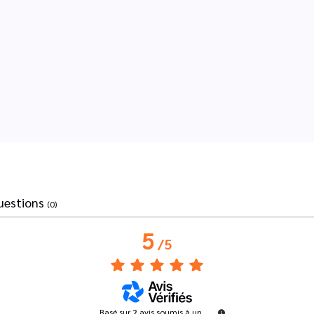
uestions
(0)
5
/
5
Basé sur
2
avis soumis à un