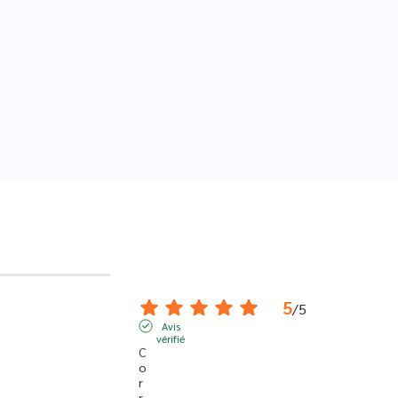
5
/
5
Avis
vérifié
C
o
r
r