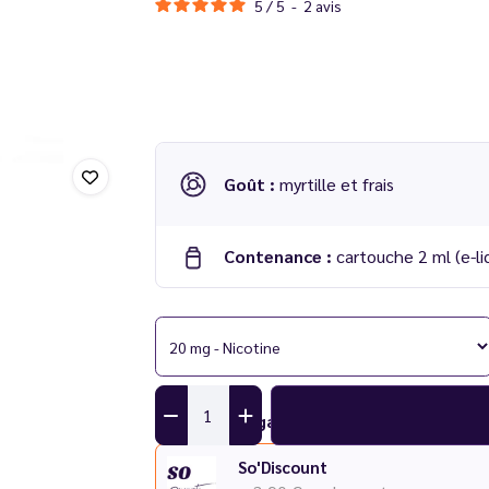
5
/
5
-
2
avis
Goût :
myrtille et frais
Contenance :
cartouche 2 ml (e-li
Cartouches Kiwi Go+ Blueberry Ice 2 ml - K
Compatible :
Kit Kiwi GO+
Nombre de bouffées :
1000 par cartouches, s
Ajouter une garantie
Lot de 2 cartouches pré-remplies
So'Discount