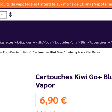
duits du vapotage est interdite aux moins de 18 ans | Vapoter ai
igarettes
E-liquides
Puffs/Pods
E-liquides Puffs
DIY
Accessoires
es Pods Pré-Remplies
Cartouches Kiwi Go+ Blueberry Ice - Kiwi Vapor
Cartouches Kiwi Go+ Blu
Vapor
6,90 €