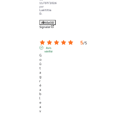
11/07/2026
par
Laëtitia
D.
Utile
(0)
Signaler
5
/
5
Avis
vérifié
G
o
û
t 
a
g
r
é
a
b
l
e 
a
v