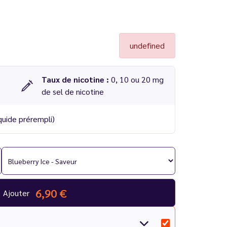
undefined
Taux de nicotine :
0, 10 ou 20 mg
de sel de nicotine
quide prérempli)
iwi Vapor
oit 2000 au total
6,90 €
Ajouter