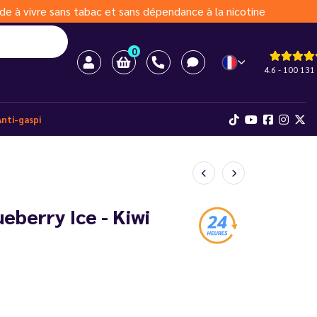
de à vivre sans tabac et sans dépendance à la nicotine
0
4.6 - 100 131 
Anti-gaspi
eberry Ice - Kiwi