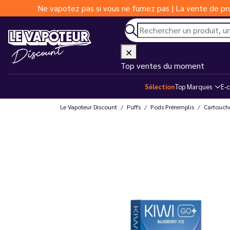
Ne vapotez pas si vous ne fumez pas | La vente de pro
Top ventes du moment
Sélection
Top Marques
E-c
Le Vapoteur Discount
Puffs
Pods Préremplis
Cartouch