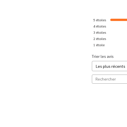
5
étoiles
4
étoiles
3
étoiles
2
étoiles
1
étoile
Trier les avis