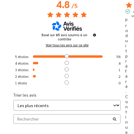
4.8
/
5
v
P
r
o
Basé sur
65
avis soumis à un
d
contrôle
u
Voir tous les avis sur ce site
i
t 
p
5
étoiles
58
r
4
étoiles
4
é
3
étoiles
1
f
é
2
étoiles
2
r
1
étoile
0
é
. 
Trier les avis
C
o
n
t
i
n
u
e