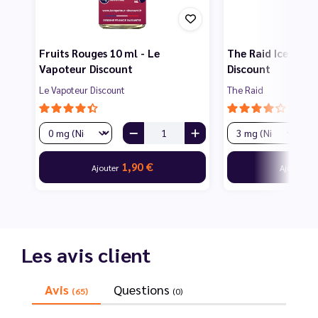
Fruits Rouges 10 ml - Le
The Raid Ice 10 m
Vapoteur Discount
Discount
Le Vapoteur Discount
The Raid
1,90 €
2
Ajouter
Ajouter
Les avis client
Avis
Questions
(65)
(0)