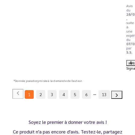
Avis
du
28/0
,
suite
à
une
expér
du
07/0
par
S.S.
Ut
Signa
*Donnée pseudonymisée à la demande de l'auteur.
1
2
3
4
5
6
13
Soyez le premier à donner votre avis !
Ce produit n'a pas encore d'avis. Testez-le, partagez