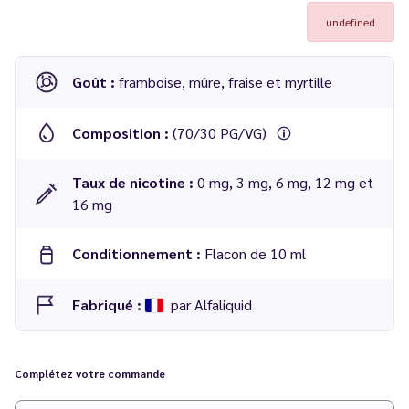
undefined
Goût :
framboise, mûre, fraise et myrtille
Composition :
(70/30 PG/VG)
Taux de nicotine :
0 mg, 3 mg, 6 mg, 12 mg et
16 mg
Conditionnement :
Flacon de 10 ml
Fabriqué :
par Alfaliquid
Découvrez
The Raid Ice
, notre recette originale et inédite
autour des fruits rouges signée Le Vapoteur Discount !
Complétez votre commande