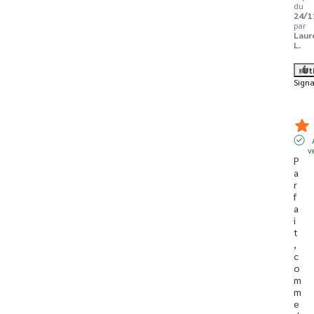
du
24/1
par
Laur
L.
Ut
Signa
v
P
a
r
f
a
i
t
, 
c
o
m
m
e 