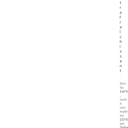
t 
r
a
f
r
a
î
c
h
i
s
s
a
n
t
.
Avis
du
16/0
,
suite
à
une
expér
du
23/0
par
Ophe