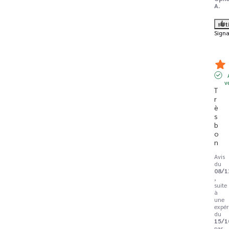
A.
Ut
Signa
v
T
r
è
s 
b
o
n
Avis
du
08/1
,
suite
à
une
expér
du
15/1
par