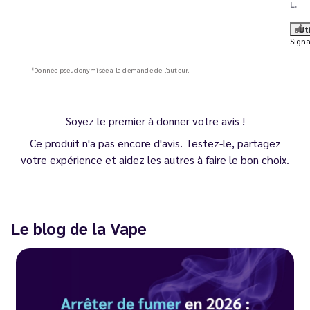
L.
Ut
Signa
*Donnée pseudonymisée à la demande de l'auteur.
Soyez le premier à donner votre avis !
Ce produit n'a pas encore d'avis. Testez-le, partagez
votre expérience et aidez les autres à faire le bon choix.
Le blog de la Vape