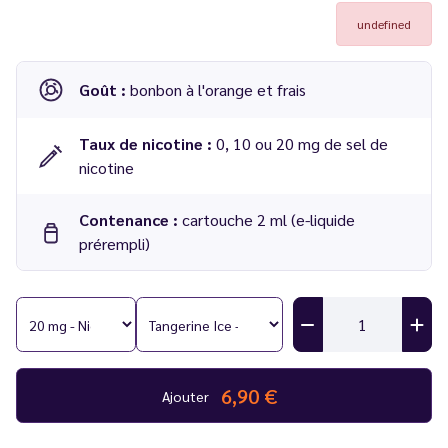
undefined
Goût :
bonbon à l'orange et frais
Taux de nicotine :
0, 10 ou 20 mg de sel de
nicotine
Contenance :
cartouche 2 ml (e-liquide
prérempli)
Cartouches Kiwi Go+ Tangerine Ice 2 ml - Kiwi Vapor
Compatible :
Kit Kiwi GO+
Nombre de bouffées :
1000 par cartouches, soit 2000 au
total
6,90 €
Ajouter
Lot de 2 cartouches pré-remplies