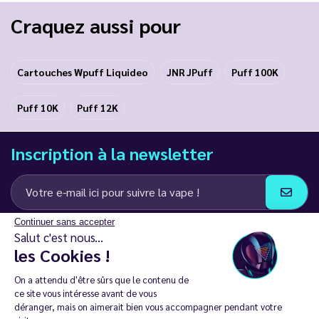
Craquez aussi pour
Cartouches Wpuff Liquideo
JNR JPuff
Puff 100K
Puff 10K
Puff 12K
Inscription à la newsletter
Continuer sans accepter
J’accepte de recevoir des communications e-mail et SMS de la part de
Salut c'est nous...
LD Groupe
les Cookies !
Restez en contact
On a attendu d'être sûrs que le contenu de
ce site vous intéresse avant de vous
déranger, mais on aimerait bien vous accompagner pendant votre