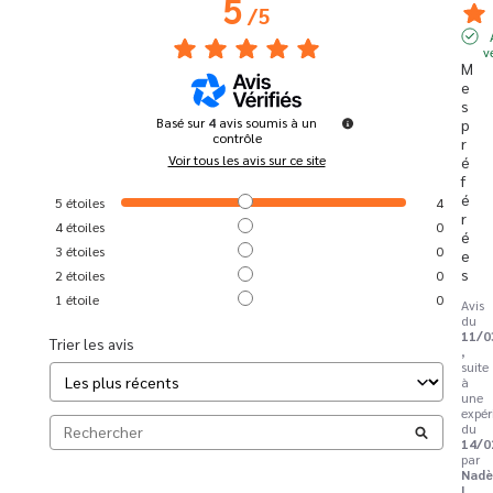
5
/
5
v
M
e
s 
Basé sur
4
avis soumis à un
p
contrôle
r
Voir tous les avis sur ce site
é
f
é
5
étoiles
4
r
4
étoiles
0
é
3
étoiles
0
e
s
2
étoiles
0
1
étoile
0
Avis
du
11/0
Trier les avis
,
suite
à
une
expér
du
14/0
par
Nad
L.