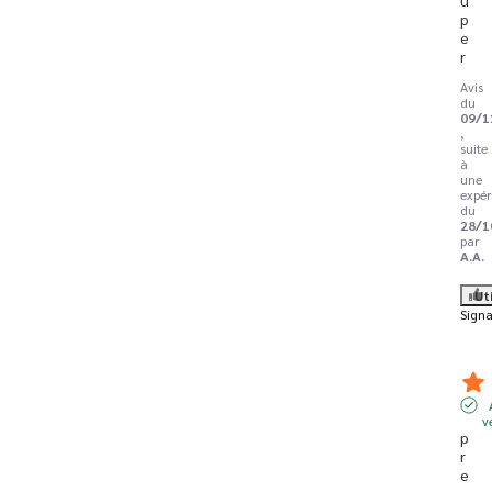
p
e
r
Avis
du
09/1
,
suite
à
une
expér
du
28/1
par
A.A.
Ut
Signa
v
p
r
e