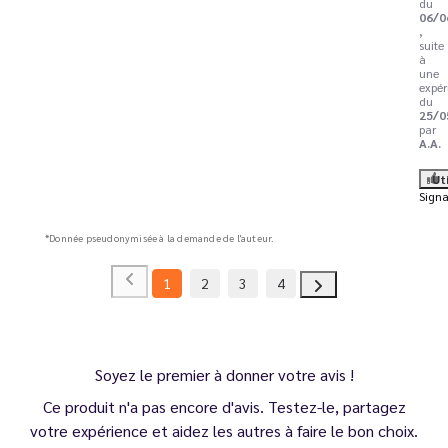
du
06/0
,
suite
à
une
expér
du
25/0
par
A.A.
Ut
Signa
*Donnée pseudonymisée à la demande de l'auteur.
1
2
3
4
Soyez le premier à donner votre avis !
Ce produit n'a pas encore d'avis. Testez-le, partagez
votre expérience et aidez les autres à faire le bon choix.