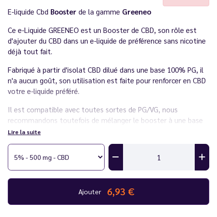
E-liquide Cbd
Booster
de la gamme
Greeneo
Ce e-Liquide GREENEO est un Booster de CBD, son rôle est
d'ajouter du CBD dans un e-liquide de préférence sans nicotine
déjà tout fait.
Fabriqué à partir d'isolat CBD dilué dans une base 100% PG, il
n'a aucun goût, son utilisation est faite pour renforcer en CBD
votre e-liquide préféré.
Il est compatible avec toutes sortes de PG/VG, nous
recommandons toutefois de mélanger le booster à une base
possédant un ratio minimum de 70/30 de PG/VG.
Lire la suite
Disponible en 500mg ; 1000mg et 2000mg, il est fortement
déconseillé de vaper ce produit pur.
Pour Vapoter les E-liquides CBD de façon optimale on vous
conseille ces
Cigarettes E-lectroniques
6,93 €
Ajouter
Fabriqué en
France
par
Greeneo