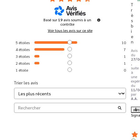
T
r
è
Basé sur
19
avis soumis à un
s 
contrôle
b
Voir tous les avis sur ce site
i
e
n
5
étoiles
10
4
étoiles
7
Avis
du
3
étoiles
1
27/0
2
étoiles
1
,
suite
1
étoile
0
à
une
expér
Trier les avis
du
11/0
par
A.A.
Ut
Signa