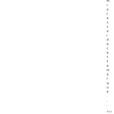
m
i
e
r 
e
s
s
a
i 
d
e 
c
e
t
t
e 
m
a
r
q
u
e
.
.
.
Avis