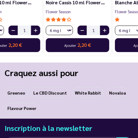
Noire Cassis 10 ml Flower…
Blanche Abricot 10 ml…
Flower Season
Flower Season
2,20 €
2,20 €
Ajouter
Ajouter
Craquez aussi pour
Greeneo
Le CBD Discount
White Rabbit
Novaloa
Flavour Power
Inscription à la newsletter