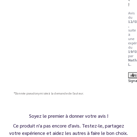
!
Avis
du
12/0
,
suite
à
une
expér
du
19/0
par
Nath
L.
Ut
Signa
*Donnée pseudonymisée à la demande de l'auteur.
Soyez le premier à donner votre avis !
Ce produit n'a pas encore d'avis. Testez-le, partagez
votre expérience et aidez les autres à faire le bon choix.