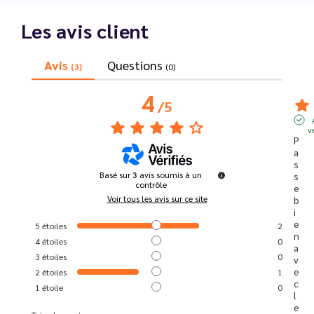
Les avis client
Avis
Questions
(3)
(0)
4
/
5
v
P
a
s
Basé sur
3
avis soumis à un
s
contrôle
e 
Voir tous les avis sur ce site
b
i
e
5
étoiles
2
n 
4
étoiles
0
a
3
étoiles
0
v
e
2
étoiles
1
c 
1
étoile
0
l
e 