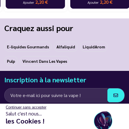
2,20 €
2,20 €
Ajouter
Ajouter
Craquez aussi pour
E-liquides Gourmands
Alfaliquid
LiquidArom
Pulp
Vincent Dans Les Vapes
Inscription à la newsletter
Continuer sans accepter
J’accepte de recevoir des communications e-mail et SMS de la part de
Salut c'est nous...
LD Groupe
les Cookies !
Restez en contact