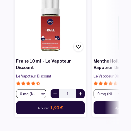
Fraise 10 ml - Le Vapoteur
Menthe Hollywood
Discount
Vapoteur Discoun
Le Vapoteur Discount
Le Vapoteur Discount
1,90 €
1
Ajouter
Ajouter