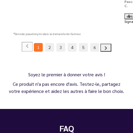
Pasc
C.
Ut
Signa
*Donnée pseudonymisée à la demande de l'auteur.
1
2
3
4
5
6
Soyez le premier à donner votre avis !
Ce produit n'a pas encore d'avis. Testez-le, partagez
votre expérience et aidez les autres à faire le bon choix.
FAQ