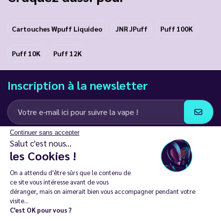
Cartouches Wpuff Liquideo
JNR JPuff
Puff 100K
Puff 10K
Puff 12K
Inscription à la newsletter
Continuer sans accepter
J’accepte de recevoir des communications e-mail et SMS de la part de
Salut c'est nous...
LD Groupe
les Cookies !
Restez en contact
On a attendu d'être sûrs que le contenu de
ce site vous intéresse avant de vous
déranger, mais on aimerait bien vous accompagner pendant votre
visite...
C'est OK pour vous ?
La vente de cigarette électronique est interdite chez les moins de