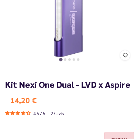
Kit Nexi One Dual - LVD x Aspire
14,20 €
4.5
/
5
-
27
avis
undefined