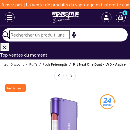
pas | La vente de produits du vapotage est interdite aux moins d
0
Top ventes du moment
poteur Discount
Puffs
Pods Préremplis
Kit Nexi One Dual - LVD x Aspire
Anti-gaspi