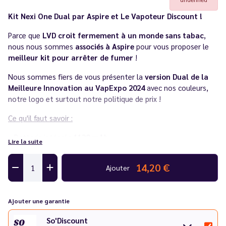
Kit Nexi One Dual par Aspire et Le Vapoteur Discount !
Parce que
LVD croit fermement à un monde sans tabac
,
nous nous sommes
associés à Aspire
pour vous proposer le
meilleur kit pour arrêter de fumer
!
Nous sommes fiers de vous présenter la
version Dual de la
Meilleure Innovation au VapExpo 2024
avec nos couleurs,
notre logo et surtout notre politique de prix !
Ce qu'il faut savoir :
Batterie intégrée
1120 mAh
Lire la suite
2 Vape Pens
Cartouches compatibles
1.2 ml
à résistances intégrées
14,20 €
Ajouter
(vendues séparément)
Tirage
automatique
et
indirect
Rechargement par
USB-C
(câble non inclus)
Ajouter une garantie
Un souci avec votre cigarette électronique ? Consultez notre
So'Discount
guide des différentes pannes
.