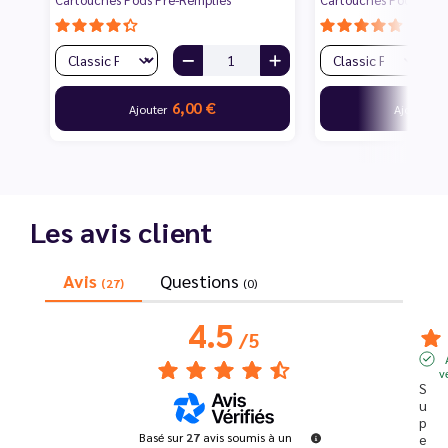
6,00 €
6
Ajouter
Ajouter
Les avis client
Avis
Questions
(27)
(0)
4.5
/
5
v
S
u
p
Basé sur
27
avis soumis à un
e