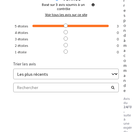
Basé sur
3
avis soumis à un
r
contrôle
e
Voir tous les avis sur ce site
s
p
o
5
étoiles
3
n
4
étoiles
0
d 
3
étoiles
0
à 
m
2
étoiles
0
a 
1
étoile
0
c
o
Trier les avis
m
m
a
n
d
e
Avis
du
24/0
,
suite
à
une
expér
du