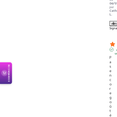
06/0
par
Cath
L.
Ut
Signa
v
P
a
s 
RECOMMANDER
e
n
c
o
r
e 
g
o
û
t
é 