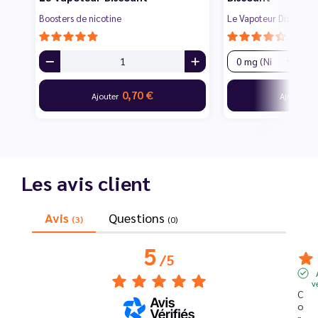
Boosters de nicotine
Le Vapoteur Discount
0,70 €
1
Ajouter
Ajouter
Les avis client
Avis
Questions
(3)
(0)
5
/
5
v
C
o
r