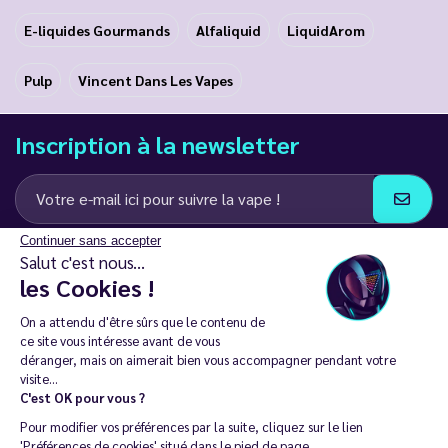
E-liquides Gourmands
Alfaliquid
LiquidArom
Pulp
Vincent Dans Les Vapes
Inscription à la newsletter
Continuer sans accepter
J’accepte de recevoir des communications e-mail et SMS de la part de
Salut c'est nous...
LD Groupe
les Cookies !
Restez en contact
On a attendu d'être sûrs que le contenu de
ce site vous intéresse avant de vous
déranger, mais on aimerait bien vous accompagner pendant votre
visite...
C'est OK pour vous ?
La vente de cigarette électronique est interdite chez les moins de
Pour modifier vos préférences par la suite, cliquez sur le lien
18 ans. 🔞
'Préférences de cookies' situé dans le pied de page.