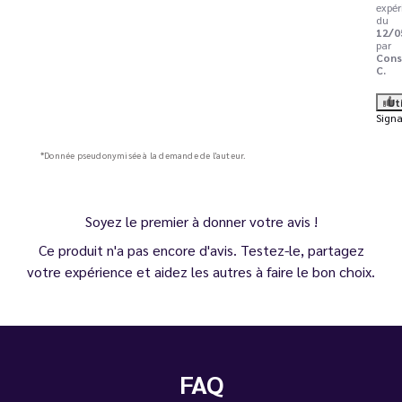
expér
du
12/0
par
Cons
C.
Ut
Signa
*Donnée pseudonymisée à la demande de l'auteur.
Soyez le premier à donner votre avis !
Ce produit n'a pas encore d'avis. Testez-le, partagez
votre expérience et aidez les autres à faire le bon choix.
FAQ