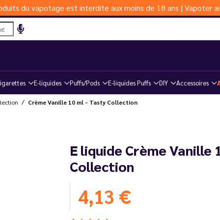
duits du vapotage est interdite aux moins de 18 ans | Vapoter ai
igarettes
E-liquides
Puffs/Pods
E-liquides Puffs
DIY
Accessoires
lection
Crème Vanille 10 ml - Tasty Collection
E liquide Crème Vanille 
Collection
4,13 €