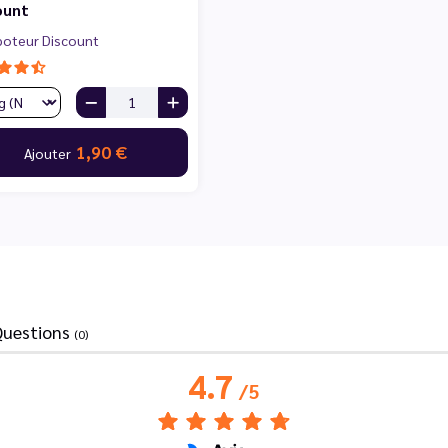
ount
poteur Discount
1,90 €
Ajouter
Questions
(0)
4.7
/
5