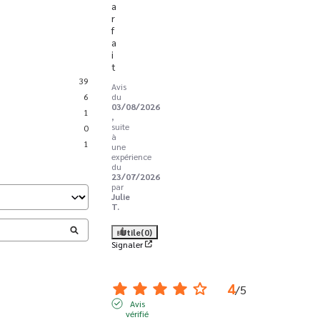
a
r
f
a
i
t
39
Avis
6
du
03/08/2026
1
,
suite
0
à
1
une
expérience
du
23/07/2026
par
Julie
T.
Utile
(0)
Signaler
4
/
5
Avis
vérifié