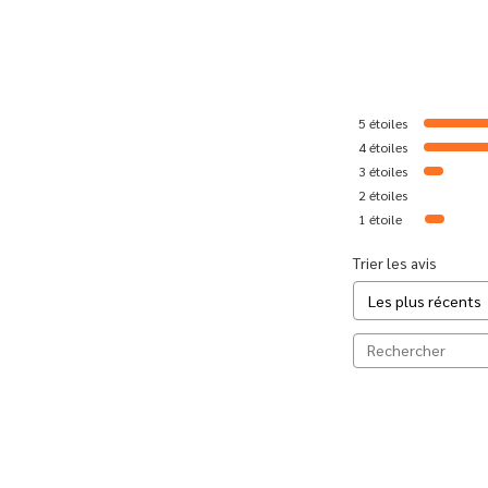
5
étoiles
4
étoiles
3
étoiles
2
étoiles
1
étoile
Trier les avis