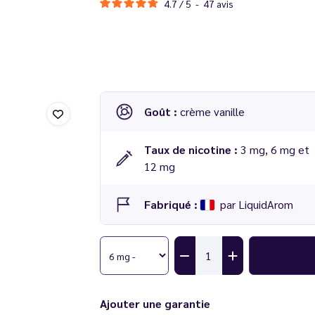
4.7
/
5
-
47
avis
Goût :
crème vanille
Taux de nicotine :
3 mg, 6 mg et
12 mg
Fabriqué :
par LiquidArom
Ajouter une garantie