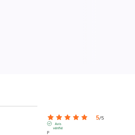
5
/
5
Avis
vérifié
P