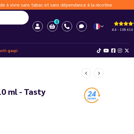
de à vivre sans tabac et sans dépendance à la nicotine
0
4.6 - 108 616 
Anti-gaspi
10 ml - Tasty