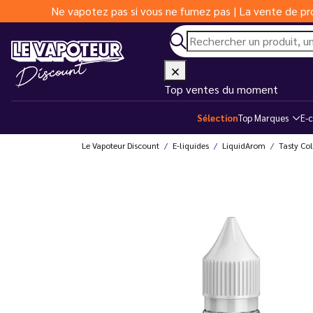
Ne vapotez pas si vous ne fumez pas | La vente de pro
Top ventes du moment
Sélection
Top Marques
E-c
Le Vapoteur Discount
E-liquides
LiquidArom
Tasty Col