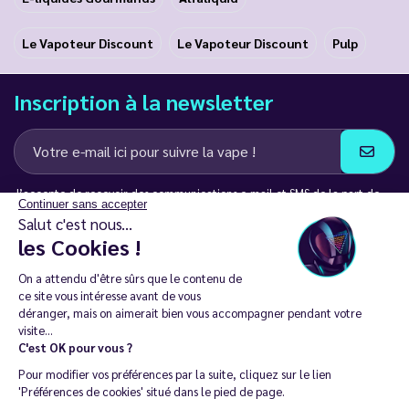
Le Vapoteur Discount
Le Vapoteur Discount
Pulp
Inscription à la newsletter
J’accepte de recevoir des communications e-mail et SMS de la part de
Continuer sans accepter
LD Groupe
Salut c'est nous...
les Cookies !
Restez en contact
On a attendu d'être sûrs que le contenu de
ce site vous intéresse avant de vous
déranger, mais on aimerait bien vous accompagner pendant votre
visite...
C'est OK pour vous ?
La vente de cigarette électronique est interdite chez les moins de
Pour modifier vos préférences par la suite, cliquez sur le lien
18 ans. 🔞
'Préférences de cookies' situé dans le pied de page.