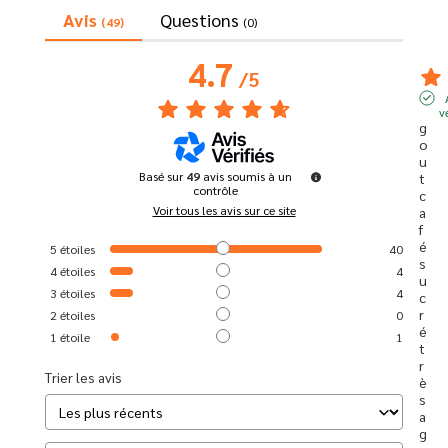
Avis
Questions
(49)
(0)
4.7
/
5
v
g
o
u
Basé sur
49
avis soumis à un
t 
contrôle
c
Voir tous les avis sur ce site
a
f
é 
5
étoiles
40
s
4
étoiles
4
u
3
étoiles
4
c
r
2
étoiles
0
é 
1
étoile
1
t
r
Trier les avis
è
s 
a
g