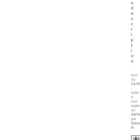
a 
d
e
s
c
r
i
p
t
i
o
n
.
Avis
du
13/0
,
suite
à
une
expér
du
29/0
par
Géra
H.
Ut