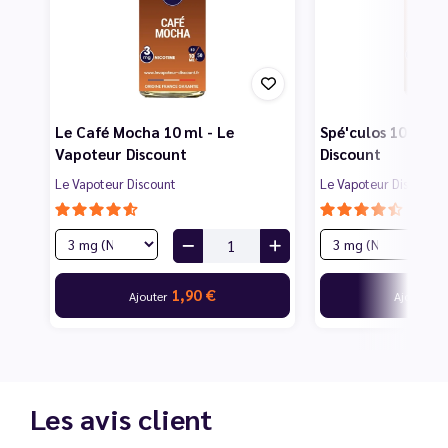
Le Café Mocha 10 ml - Le
Spé'culos 10 ml -
Vapoteur Discount
Discount
Le Vapoteur Discount
Le Vapoteur Discount
1,90 €
1
Ajouter
Ajouter
Les avis client