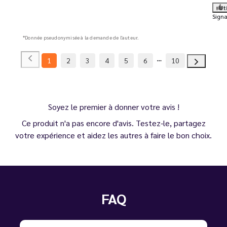
Ut
Signa
*Donnée pseudonymisée à la demande de l'auteur.
1
2
3
4
5
6
10
Soyez le premier à donner votre avis !
Ce produit n'a pas encore d'avis. Testez-le, partagez
votre expérience et aidez les autres à faire le bon choix.
FAQ