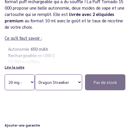
format puff rechargeable qui a du souffle ! La Puff Tornado 15
000 propose une belle autonomie, deux modes de vape et une
cartouche qui se remplit. Elle est
livrée avec 2 eliquides
premium
au format 10 ml avec le goût et le taux de nicotine
de votre choix.
Ce qu'il faut savoir :
Autonomie
650 mAh
Rechargeable
en USB-C
15 000 bouffées
Lire la suite
Deux modes de vape
Inhalation
directe ou indirecte
Cartouche rechargeable
en eliquide sur le côté
Pas de stock
Saveur :
myrtille et framboise
Sel de nicotine
en 20 mg/ml au choix
Livré avec deux flacons d'
eliquides premium
Vous rencontrez un souci avec votre cigarette électronique ?
Consultez notre
guide des différentes pannes
.
Ajouter une garantie