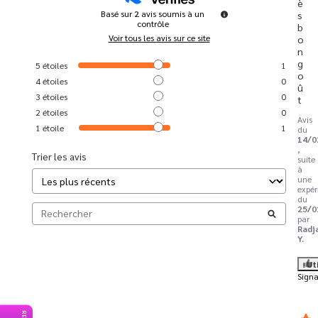
è
Basé sur
2
avis soumis à un
s 
contrôle
b
Voir tous les avis sur ce site
o
n 
g
5
étoiles
1
o
4
étoiles
0
û
3
étoiles
0
t
2
étoiles
0
Avis
1
étoile
1
du
14/0
,
Trier les avis
suite
à
une
expér
du
25/0
par
Radj
Y.
Ut
Signa