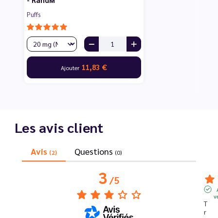
Puffs
11,83 €
Ajouter
Les avis client
Avis
Questions
(2)
(0)
3
/
5
v
T
r