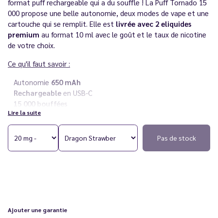
format puff rechargeable qui a du souffle ! La Puff Tornado 15
000 propose une belle autonomie, deux modes de vape et une
cartouche qui se remplit. Elle est
livrée avec 2 eliquides
premium
au format 10 ml avec le goût et le taux de nicotine
de votre choix.
Ce qu'il faut savoir :
Autonomie
650 mAh
Rechargeable
en USB-C
15 000 bouffées
Lire la suite
Deux modes de vape
Inhalation
directe ou indirecte
Cartouche rechargeable
en eliquide sur le côté
Pas de stock
Saveur :
fruit du dragon, fraise et frais
Sel de nicotine
en 20 mg/ml au choix
Livré avec deux flacons d'
eliquides premium
Vous rencontrez un souci avec votre cigarette électronique ?
Consultez notre
guide des différentes pannes
.
Ajouter une garantie