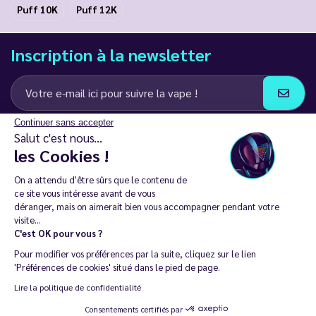
Puff 10K
Puff 12K
Inscription à la newsletter
Continuer sans accepter
J’accepte de recevoir des communications e-mail et SMS de la part de
Salut c'est nous...
LD Groupe
les Cookies !
Restez en contact
On a attendu d'être sûrs que le contenu de
ce site vous intéresse avant de vous
déranger, mais on aimerait bien vous accompagner pendant votre
visite...
C'est OK pour vous ?
La vente de cigarette électronique est interdite chez les moins de
Pour modifier vos préférences par la suite, cliquez sur le lien
18 ans. 🔞
'Préférences de cookies' situé dans le pied de page.
Copyright © 2014 - 2026 Le Vapoteur Discount - Tous droits
Lire la politique de confidentialité
réservés.
Consentements certifiés par