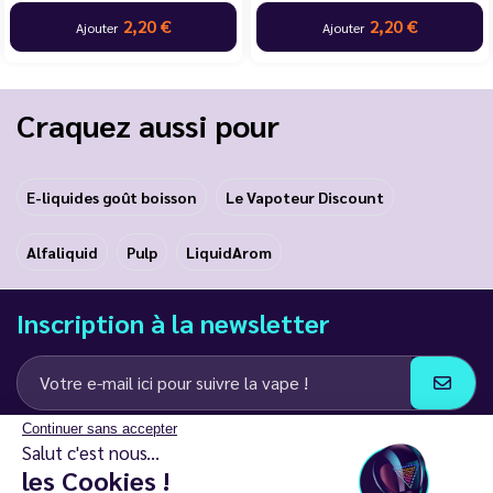
2,20 €
2,20 €
Ajouter
Ajouter
Craquez aussi pour
E-liquides goût boisson
Le Vapoteur Discount
Alfaliquid
Pulp
LiquidArom
Inscription à la newsletter
Continuer sans accepter
J’accepte de recevoir des communications e-mail et SMS de la part de
Salut c'est nous...
LD Groupe
les Cookies !