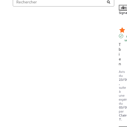
Ut
Signa
v
T
b
i
e
n
Avis
du
23/0
,
suite
à
une
expér
du
03/0
par
Clair
T.