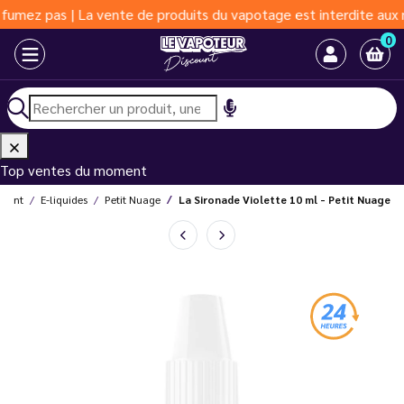
s | La vente de produits du vapotage est interdite aux moins de 
0
Top ventes du moment
count
E-liquides
Petit Nuage
La Sironade Violette 10 ml - Petit Nuage