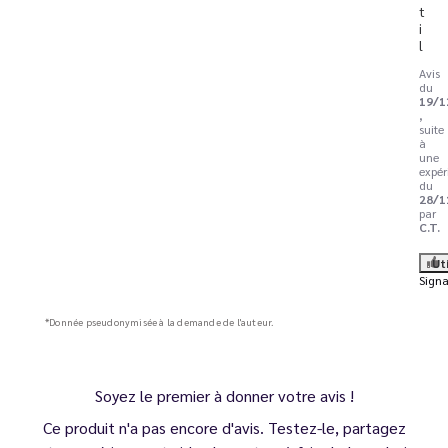
t
i
l
Avis
du
19/1
,
suite
à
une
expér
du
28/1
par
C.T.
Ut
Signa
*Donnée pseudonymisée à la demande de l'auteur.
Soyez le premier à donner votre avis !
Ce produit n'a pas encore d'avis. Testez-le, partagez