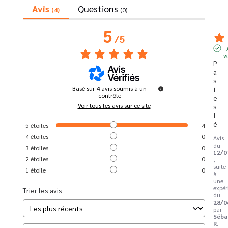
Avis
Questions
(4)
(0)
5
/
5
v
P
a
s 
Basé sur
4
avis soumis à un
t
contrôle
e
Voir tous les avis sur ce site
s
t
é
5
étoiles
4
4
étoiles
0
Avis
du
3
étoiles
0
12/0
2
étoiles
0
,
suite
1
étoile
0
à
une
expér
Trier les avis
du
28/0
par
Séba
R.