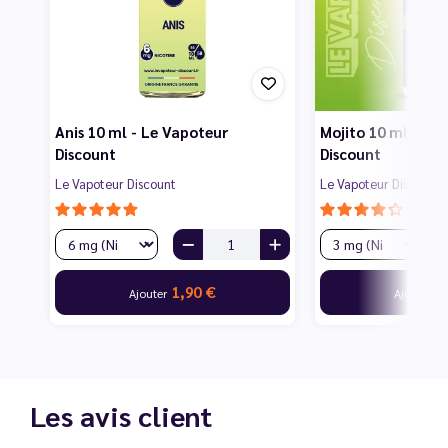
Anis 10 ml - Le Vapoteur
Mojito 10 ml - Le
Discount
Discount
Le Vapoteur Discount
Le Vapoteur Discount
1,90 €
1
Ajouter
Ajouter
Les avis client