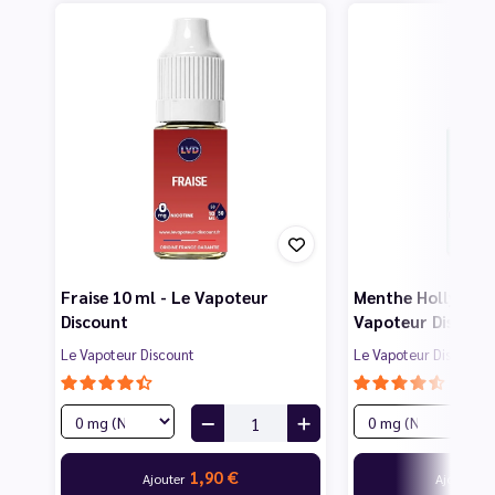
Fraise 10 ml - Le Vapoteur
Menthe Hollywood
Discount
Vapoteur Discoun
Le Vapoteur Discount
Le Vapoteur Discount
1,90 €
1
Ajouter
Ajouter