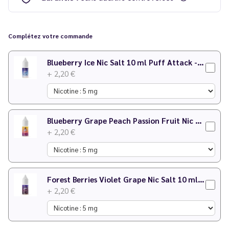
Existe également en version 50 ml sans nicotine ! Voir tous les
eliquides Puff Attack
.
Complétez votre commande
Blueberry Ice Nic Salt 10 ml Puff Attack - Le Vapoteur Discount
+ 2,20 €
Blueberry Grape Peach Passion Fruit Nic Salt 10 ml Puff Attack - Le Vapoteur Discount
+ 2,20 €
Forest Berries Violet Grape Nic Salt 10 ml Puff Attack - Le Vapoteur Discount
+ 2,20 €