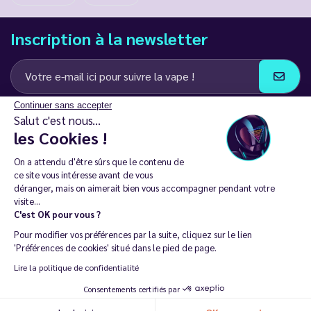
Inscription à la newsletter
Continuer sans accepter
J’accepte de recevoir des communications e-mail et SMS de la part de
Salut c'est nous...
LD Groupe
les Cookies !
Restez en contact
On a attendu d'être sûrs que le contenu de
ce site vous intéresse avant de vous
déranger, mais on aimerait bien vous accompagner pendant votre
visite...
C'est OK pour vous ?
La vente de cigarette électronique est interdite chez les moins de
Pour modifier vos préférences par la suite, cliquez sur le lien
18 ans. 🔞
'Préférences de cookies' situé dans le pied de page.
Copyright © 2014 - 2026 Le Vapoteur Discount - Tous droits
Lire la politique de confidentialité
réservés.
Consentements certifiés par
Vapoter aide à vivre sans tabac et sans dépendance à la nicotine. |