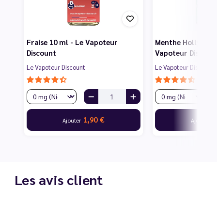
Fraise 10 ml - Le Vapoteur
Menthe Hollywood
Discount
Vapoteur Discoun
Le Vapoteur Discount
Le Vapoteur Discount
1,90 €
1
Ajouter
Ajouter
Les avis client