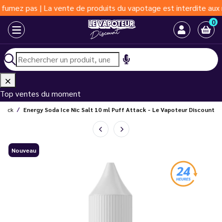
 pas | La vente de produits du vapotage est interdite aux moins 
0
Top ventes du moment
Attack
Energy Soda Ice Nic Salt 10 ml Puff Attack - Le Vapoteur Discount
Nouveau