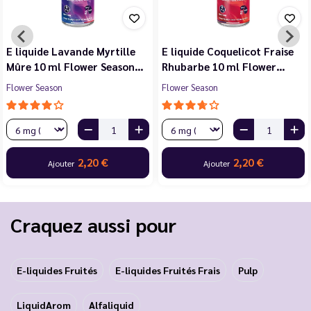
E liquide Violette Cerise
E liquide Jasmin Pêche
Noire Cassis 10 ml Flower…
Blanche Abricot 10 ml…
Flower Season
Flower Season
2,20 €
2,20 €
Ajouter
Ajouter
Craquez aussi pour
E-liquides Fruités
E-liquides Fruités Frais
Pulp
LiquidArom
Alfaliquid