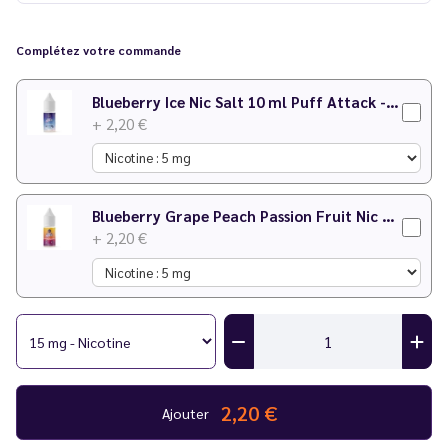
Existe également en version 50 ml sans nicotine ! Voir tous les
eliquides Puff Attack
.
Complétez votre commande
Blueberry Ice Nic Salt 10 ml Puff Attack - Le Vapoteur Discount
+ 2,20 €
Blueberry Grape Peach Passion Fruit Nic Salt 10 ml Puff Attack - Le Vapoteur Discount
+ 2,20 €
2,20 €
Ajouter