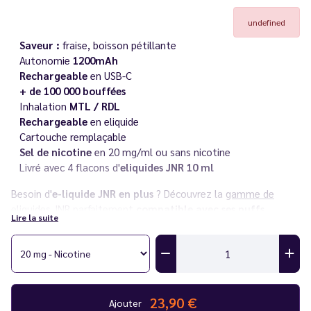
undefined
Saveur :
fraise, boisson pétillante
Autonomie
1200mAh
Rechargeable
en USB-C
+ de 100 000 bouffées
Inhalation
MTL / RDL
Rechargeable
en eliquide
Cartouche remplaçable
Sel de nicotine
en 20 mg/ml ou sans nicotine
Livré avec 4 flacons d'
eliquides JNR 10 ml
Besoin d'
e-liquide JNR en plus
? Découvrez la
gamme de
eliquides JNR
parfaitement
compatible avec ses puffs.
Lire la suite
Découvrez également toute la
gamme JNR Météorite 100K
(puffs et cartouches de rechange) ainsi que l'ensemble des
puffs
JNR
dans notre catalogue.
Vous rencontrez un souci avec votre cigarette électronique ?
23,90 €
Ajouter
Consultez notre
guide des différentes pannes
.