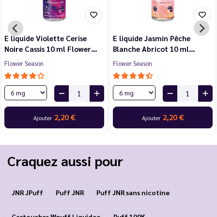
E liquide Violette Cerise
E liquide Jasmin Pêche
Noire Cassis 10 ml Flower…
Blanche Abricot 10 ml…
Flower Season
Flower Season
2,20 €
2,20 €
Ajouter
Ajouter
Craquez aussi pour
JNR JPuff
Puff JNR
Puff JNR sans nicotine
Cartouches Wpuff Liquideo
Puff 100K