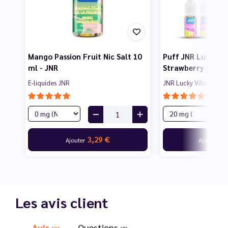
Mango Passion Fruit Nic Salt 10
Puff JNR Lucky Vi
ml - JNR
Strawberry Bull -
E-liquides JNR
JNR Lucky Vibes
3,29 €
21
Ajouter
Ajouter
Les avis client
Avis
Questions