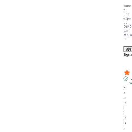
,
suite
à
une
expér
du
06/0
par
Mela
P.
Ut
Signa
v
E
x
c
e
l
l
e
n
t 