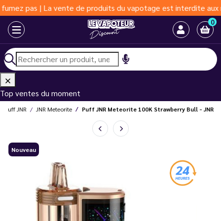
pas | La vente de produits du vapotage est interdite aux moins d
0
Top ventes du moment
Puff JNR
JNR Meteorite
Puff JNR Meteorite 100K Strawberry Bull - JNR
Nouveau