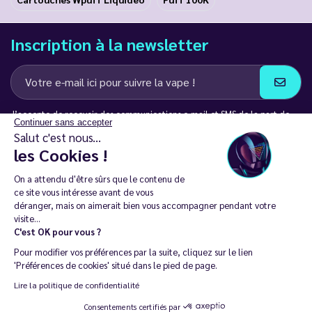
Inscription à la newsletter
J’accepte de recevoir des communications e-mail et SMS de la part de
Continuer sans accepter
LD Groupe
Salut c'est nous...
les Cookies !
Restez en contact
On a attendu d'être sûrs que le contenu de
ce site vous intéresse avant de vous
déranger, mais on aimerait bien vous accompagner pendant votre
visite...
C'est OK pour vous ?
La vente de cigarette électronique est interdite chez les moins de
Pour modifier vos préférences par la suite, cliquez sur le lien
18 ans. 🔞
'Préférences de cookies' situé dans le pied de page.
Copyright © 2014 - 2026 Le Vapoteur Discount - Tous droits
Lire la politique de confidentialité
réservés.
Consentements certifiés par