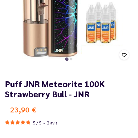
Puff JNR Meteorite 100K
Strawberry Bull - JNR
23,90 €
5
/
5
-
2
avis