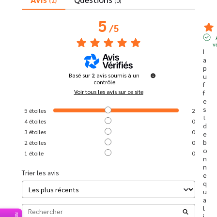
(2)
(0)
5
/
5
v
L
a 
p
Basé sur
2
avis soumis à un
u
contrôle
f
Voir tous les avis sur ce site
f 
e
s
5
étoiles
2
t 
4
étoiles
0
d
3
étoiles
0
e 
b
2
étoiles
0
o
1
étoile
0
n
n
Trier les avis
e 
q
u
a
l
i