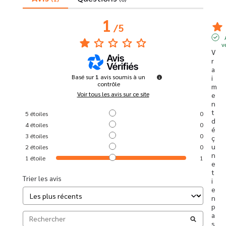
1
/
5
v
V
r
a
Basé sur
1
avis soumis à un
i
contrôle
m
Voir tous les avis sur ce site
e
n
t 
5
étoiles
0
d
4
étoiles
0
é
3
étoiles
0
ç
u 
2
étoiles
0
n
1
étoile
1
e 
t
Trier les avis
i
e
n 
p
a
s 