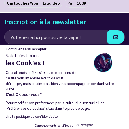
Cartouches Wpuff Liquideo
Puff 100K
Inscription à la newsletter
Continuer sans accepter
J’accepte de recevoir des communications e-mail et SMS de la part de
Salut c'est nous...
LD Groupe
les Cookies !
Restez en contact
On a attendu d'être sûrs que le contenu de
ce site vous intéresse avant de vous
déranger, mais on aimerait bien vous accompagner pendant votre
visite...
C'est OK pour vous ?
La vente de cigarette électronique est interdite chez les moins de
Pour modifier vos préférences par la suite, cliquez sur le lien
18 ans. 🔞
'Préférences de cookies' situé dans le pied de page.
Copyright © 2014 - 2026 Le Vapoteur Discount - Tous droits
Lire la politique de confidentialité
réservés.
Consentements certifiés par