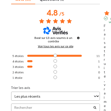
4.8
/
5
v
F
r
a
Basé sur
13
avis soumis à un
i
contrôle
s 
Voir tous les avis sur ce site
e
t 
f
5
étoiles
11
r
4
étoiles
1
u
3
étoiles
1
i
t
2
étoiles
0
é
1
étoile
0
, 
v
Trier les avis
r
a
i
m
e
n