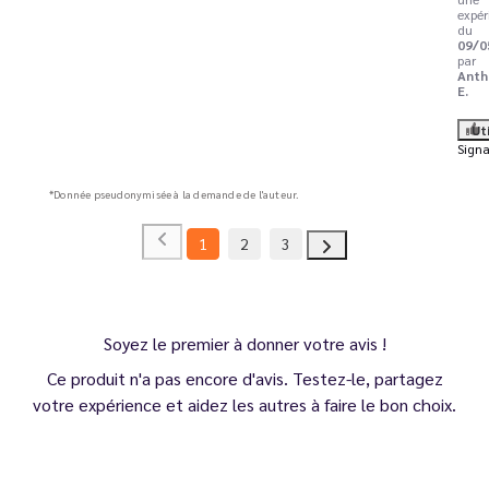
expér
du
09/0
par
Anth
E.
Ut
Signa
*Donnée pseudonymisée à la demande de l'auteur.
1
2
3
Soyez le premier à donner votre avis !
Ce produit n'a pas encore d'avis. Testez-le, partagez
votre expérience et aidez les autres à faire le bon choix.