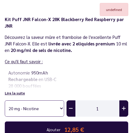
undefined
Kit Puff JNR Falcon-X 28K Blackberry Red Raspberry par
JNR
Découvrez la saveur mûre et framboise de l'excellente Puff
JNR Falcon-X. Elle est
livrée avec 2 eliquides premium
10 ml
en
20 mg/ml de sels de nicotine.
Ce qu'il faut savoir :
Autonomie
950mAh
Rechargeable
en USB-C
28 000 bouffées
Inhalation
indirecte
Lire la suite
Écran led
affichant le pourcentage de la batterie
Rechargeable
en eliquide
Sel de nicotine
en 20 mg/ml
Livré avec deux flacons d'
eliquides premium 10 ml
12,85 €
Besoin d'
e-liquide JNR en plus
? Découvrez la
gamme de
Ajouter