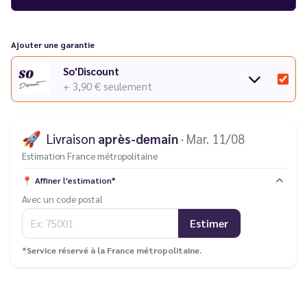
eliquides JNR
parfaitement
compatible avec ses puffs
!
Découvrez toutes les références de la
gamme Falcon
et
Ajouter une garantie
l'ensemble des puffs de la gamme
JNR
dans notre catalogue.
So'Discount
Vous rencontrez un souci avec votre cigarette électronique ?
+ 3,90 €
seulement
Consultez notre
guide des différentes pannes
.
🚀
Livraison
après-demain
· Mar. 11/08
Estimation France métropolitaine
📍
Affiner l'estimation*
Avec un code postal
Estimer
*Service réservé à la France métropolitaine.