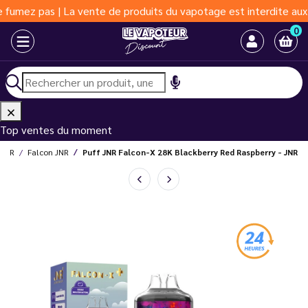
as | La vente de produits du vapotage est interdite aux moins de
0
Top ventes du moment
 JNR
Falcon JNR
Puff JNR Falcon-X 28K Blackberry Red Raspberry - JNR