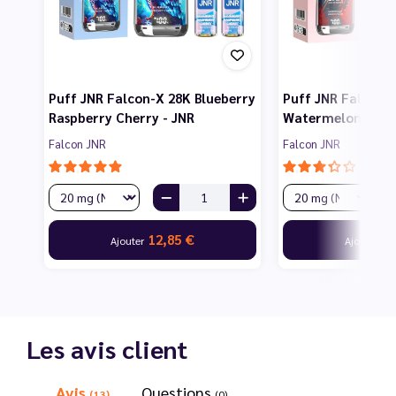
Puff JNR Falcon-X 28K Blueberry
Puff JNR Falcon-
Raspberry Cherry - JNR
Watermelon Mang
Falcon JNR
Falcon JNR
12,85 €
12
Ajouter
Ajouter
Les avis client
Avis
Questions
(13)
(0)