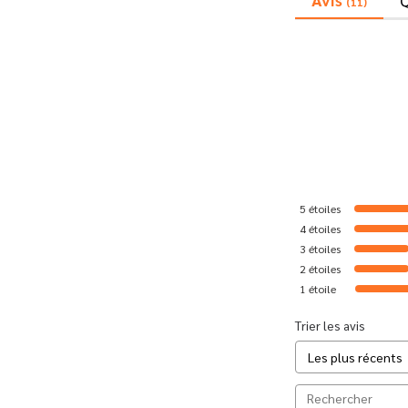
(11)
5
étoiles
4
étoiles
3
étoiles
2
étoiles
1
étoile
Trier les avis