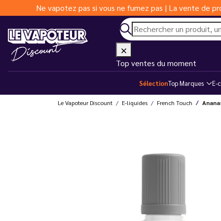
Ne vapotez pas si vous ne fumez pas | La vente de pro
Top ventes du moment
Sélection
Top Marques
E-c
Le Vapoteur Discount
E-liquides
French Touch
Ananas