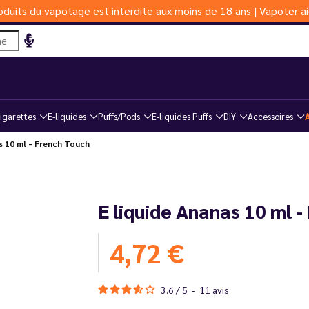
duits du vapotage est interdite aux moins de 18 ans | Vapoter ai
igarettes
E-liquides
Puffs/Pods
E-liquides Puffs
DIY
Accessoires
 10 ml - French Touch
E liquide Ananas 10 ml 
4,72 €
3.6
/
5
-
11
avis