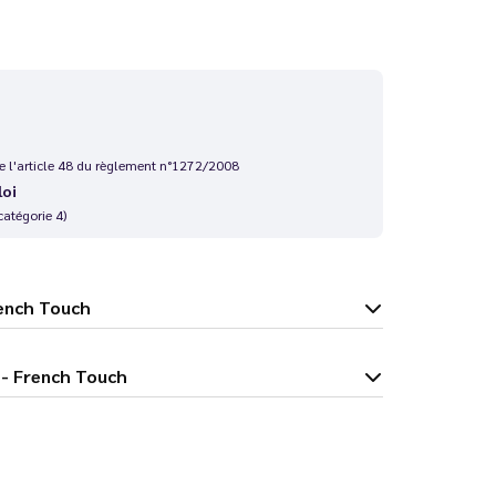
 de l'article 48 du règlement n°1272/2008
loi
catégorie 4)
 - French Touch
s 10 ml - French Touch