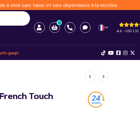
de à vivre sans tabac et sans dépendance à la nicotine
0
4.6 - 100 131 
Anti-gaspi
- French Touch