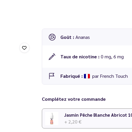
Goût :
Ananas
Taux de nicotine :
0 mg, 6 mg
Fabriqué :
par French Touch
E liquide
Ananas
10 ml - French Touch
Complétez votre commande
+ 2,20 €