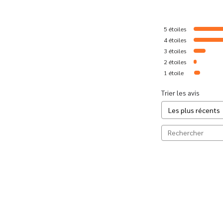
5
étoiles
4
étoiles
3
étoiles
2
étoiles
1
étoile
Trier les avis