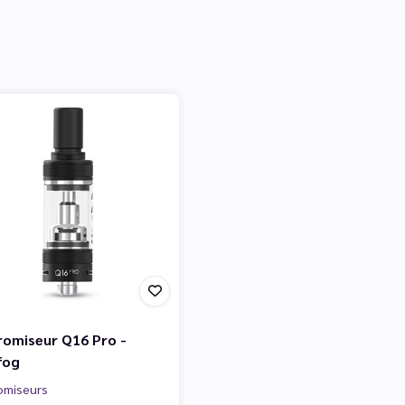
romiseur Q16 Pro -
fog
omiseurs