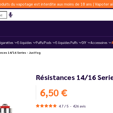
duits du vapotage est interdite aux moins de 18 ans | Vapoter ai
igarettes
E-liquides
Puffs/Pods
E-liquides Puffs
DIY
Accessoires
ances 14/16 Series - Justfog
Résistances 14/16 Serie
6,50 €
4.7
/
5
-
426
avis