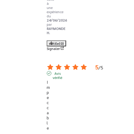
à
une
expérience
du
24/06/2026
par
RAYMONDE
H.
Utile
(0)
Signaler
5
/
5
Avis
vérifié
I
m
p
e
c
c
a
b
l
e