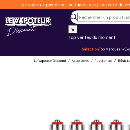
Ne vapotez pas si vous ne fumez pas | La vente de pro
Top ventes du moment
Sélection
Top Marques
E-c
Le Vapoteur Discount
Accessoires
Résistances
Résist