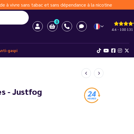
de à vivre sans tabac et sans dépendance à la nicotine
0
4.6 - 100 131 
Anti-gaspi
s - Justfog