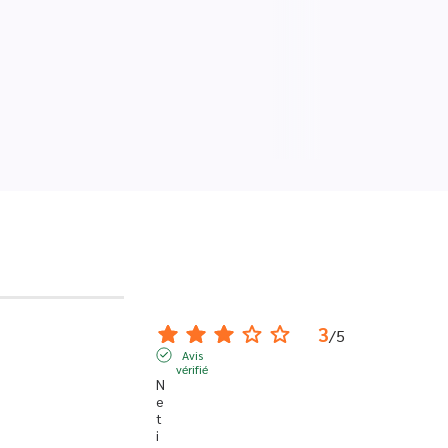
3
/
5
Avis
vérifié
N
e 
t
i