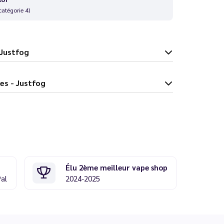
catégorie 4)
s - Justfog
6 Series - Justfog
Élu 2ème meilleur vape shop
Pal
2024-2025