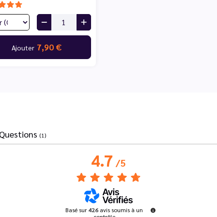
7,90 €
Ajouter
Questions
(1)
4.7
/
5
Basé sur
426
avis soumis à un
contrôle