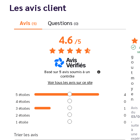
Les avis client
Avis
Questions
(5)
(0)
4.6
/
5
v
g
o
u
Basé sur
5
avis soumis à un
t 
contrôle
m
Voir tous les avis sur ce site
o
y
e
5
étoiles
4
n
4
étoiles
0
Avis
3
étoiles
1
du
2
étoiles
0
03/0
,
1
étoile
0
suite
à
une
Trier les avis
expér