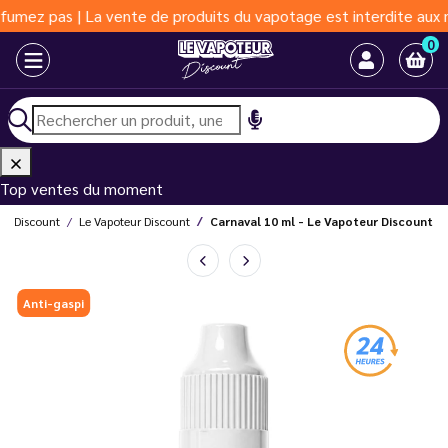
 | La vente de produits du vapotage est interdite aux moins de 1
0
Top ventes du moment
ur Discount
Le Vapoteur Discount
Carnaval 10 ml - Le Vapoteur Discount
Anti-gaspi