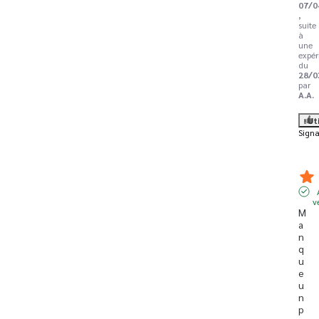
07/0
,
suite
à
une
expér
du
28/0
par
A.A.
Ut
Signa
v
M
a
n
q
u
e 
u
n 
p