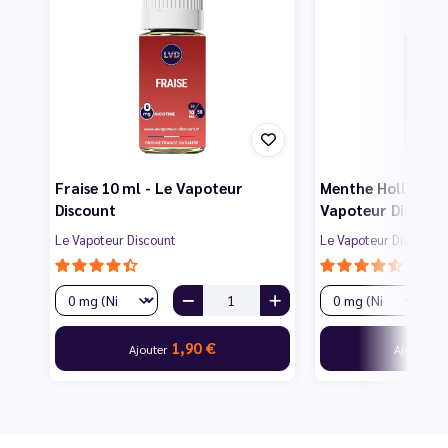
Fraise 10 ml - Le Vapoteur
Menthe Hollywood
Discount
Vapoteur Discoun
Le Vapoteur Discount
Le Vapoteur Discount
1,90 €
1
Ajouter
Ajouter