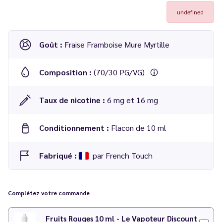
undefined
Goût :
Fraise Framboise Mure Myrtille
Composition :
(70/30 PG/VG)
Taux de nicotine :
6 mg et 16 mg
Conditionnement :
Flacon de 10 ml
Fabriqué :
par French Touch
E liquide Fruit des Bois 10 ml - French Touch
Complétez votre commande
Découvrez
The Raid Ice
, notre recette originale et inédite
autour des fruits rouges signée Le Vapoteur Discount !
Fruits Rouges 10 ml - Le Vapoteur Discount