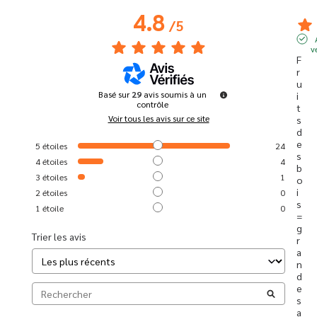
4.8
/
5
v
F
r
u
Basé sur
29
avis soumis à un
i
contrôle
t
Voir tous les avis sur ce site
s 
d
e
5
étoiles
24
s 
4
étoiles
4
b
3
étoiles
1
o
i
2
étoiles
0
s 
1
étoile
0
= 
g
Trier les avis
r
a
n
d
e 
s
a