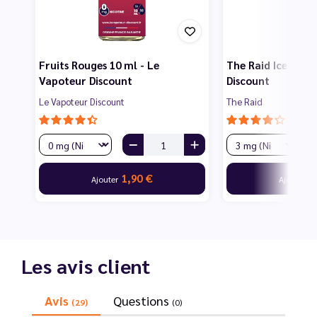
Fruits Rouges 10 ml - Le
The Raid Ice 10 m
Vapoteur Discount
Discount
Le Vapoteur Discount
The Raid
1,90 €
2
Ajouter
Ajouter
Les avis client
Avis
Questions
(29)
(0)