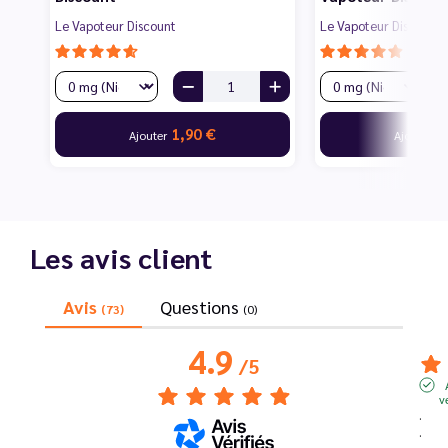
Le Vapoteur Discount
Le Vapoteur Discount
1,90 €
1
Ajouter
Ajouter
Les avis client
Avis
Questions
(73)
(0)
4.9
/
5
v
.
.
.