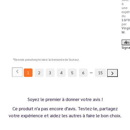
à
une
expér
du
10/0
par
Virgi
M.
Ut
Signa
*Donnée pseudonymisée à la demande de l'auteur.
1
2
3
4
5
6
15
Soyez le premier à donner votre avis !
Ce produit n'a pas encore d'avis. Testez-le, partagez
votre expérience et aidez les autres à faire le bon choix.