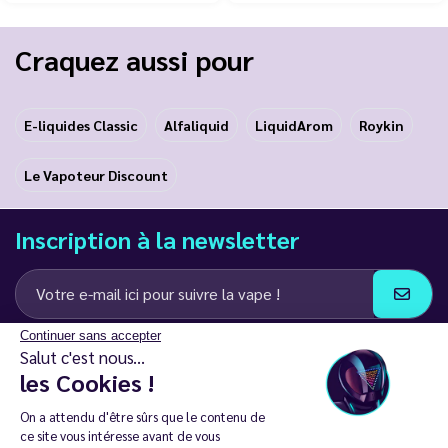
Craquez aussi pour
E-liquides Classic
Alfaliquid
LiquidArom
Roykin
Le Vapoteur Discount
Inscription à la newsletter
Continuer sans accepter
J’accepte de recevoir des communications e-mail et SMS de la part de
Salut c'est nous...
LD Groupe
les Cookies !
Restez en contact
On a attendu d'être sûrs que le contenu de
ce site vous intéresse avant de vous