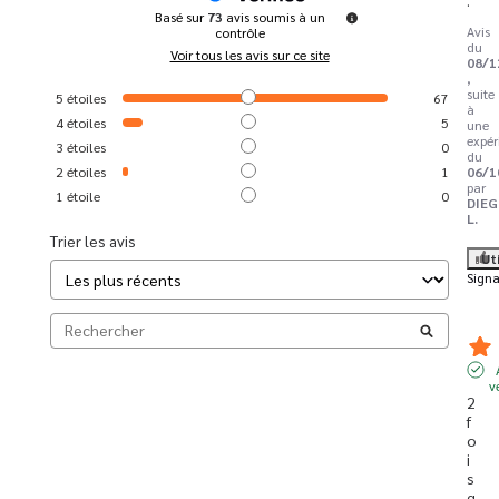
Basé sur
73
avis soumis à un
Avis
contrôle
du
Voir tous les avis sur ce site
08/1
,
suite
5
étoiles
67
à
4
étoiles
5
une
expér
3
étoiles
0
du
2
étoiles
1
06/1
par
1
étoile
0
DIE
L.
Trier les avis
Ut
Signa
v
2 
f
o
i
s 
q