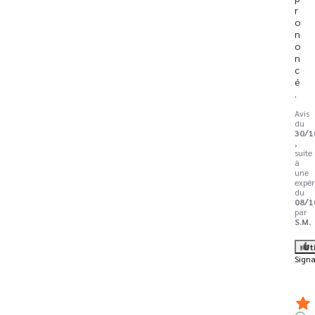
r
o
n
o
n
c
é
.
Avis
du
30/1
,
suite
à
une
expér
du
08/1
par
S.M.
Ut
Signa