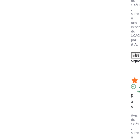
du
17/0
,
suite
à
une
expér
du
10/0
par
A.A.
Ut
Signa
v
R
a
s
Avis
du
18/1
,
suite
à