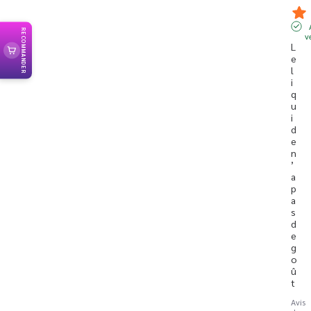
RECOMMANDER
v
L
e 
l
i
q
u
i
d
e 
n
’
a 
p
a
s 
d
e 
g
o
û
t
Avis