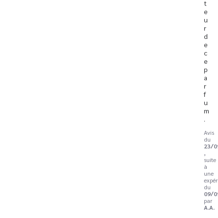
t
e
u
r 
d
e 
c
e 
p
a
r
f
u
m
.
Avis
du
23/0
,
suite
à
une
expér
du
09/0
par
A.A.