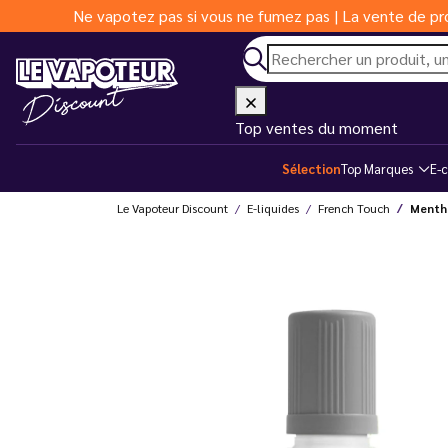
Ne vapotez pas si vous ne fumez pas | La vente de pro
Top ventes du moment
Sélection
Top Marques
E-c
Le Vapoteur Discount
E-liquides
French Touch
Menthe