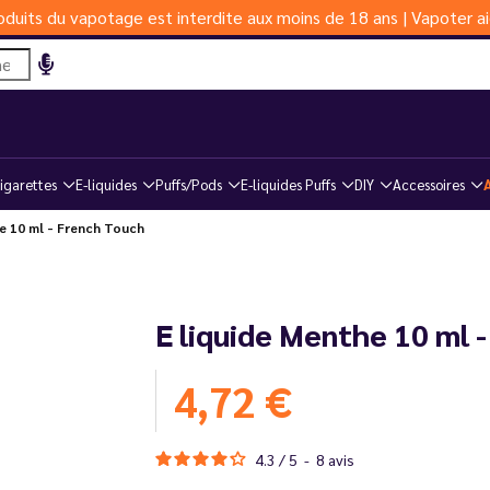
duits du vapotage est interdite aux moins de 18 ans | Vapoter ai
igarettes
E-liquides
Puffs/Pods
E-liquides Puffs
DIY
Accessoires
 10 ml - French Touch
E liquide Menthe 10 ml 
4,72 €
4.3
/
5
-
8
avis