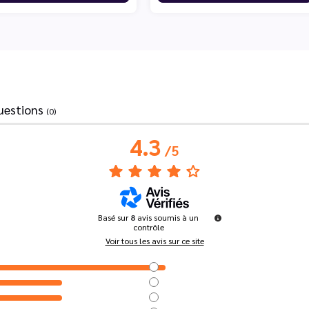
uestions
(0)
4.3
/
5
Basé sur
8
avis soumis à un
contrôle
Voir tous les avis sur ce site