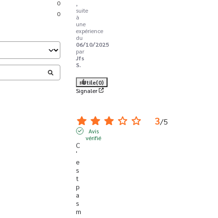
0
,
suite
0
à
une
expérience
du
06/10/2025
par
Jfs
S.
Utile
(0)
Signaler
3
/
5
Avis
vérifié
C
'
e
s
t 
p
a
s 
m