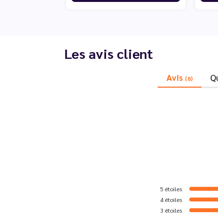
Les avis client
Avis
Q
(8)
5
étoiles
4
étoiles
3
étoiles