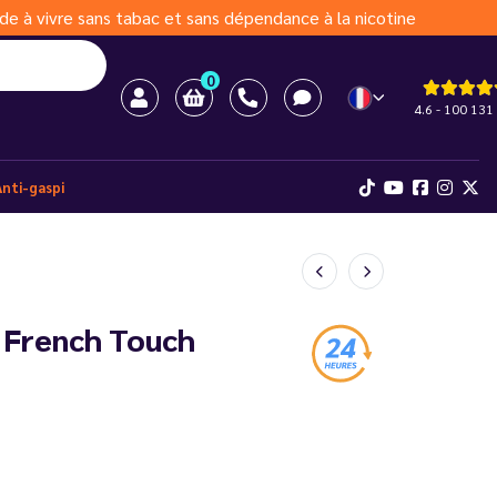
de à vivre sans tabac et sans dépendance à la nicotine
0
4.6 - 100 131 
Anti-gaspi
- French Touch