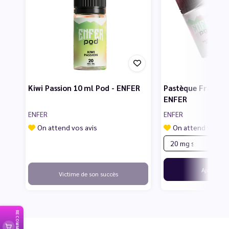
Kiwi Passion 10 ml Pod - ENFER
Pastèque Fraise 1
ENFER
ENFER
ENFER
On attend vos avis
On attend vos av
5
Ajouter
Victime de son succès
RECOMMANDER