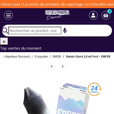
 pas | La vente de produits du vapotage est interdite aux moins 
0
Top ventes du moment
Le Vapoteur Discount
E-liquides
ENFER
Raisin Givré 10 ml Pod - ENFER