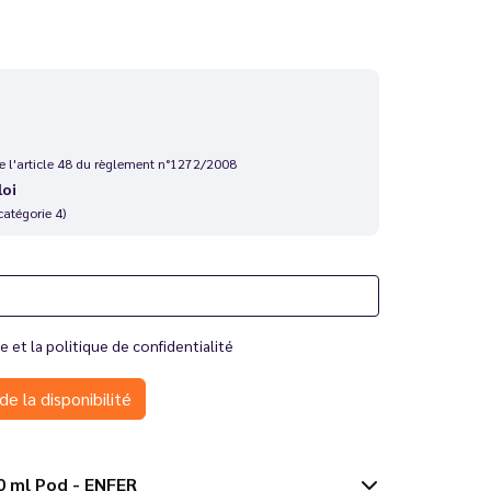
 de l'article 48 du règlement n°1272/2008
loi
catégorie 4)
te
et la
politique de confidentialité
de la disponibilité
gue 10 ml Pod - ENFER