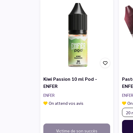
Kiwi Passion 10 ml Pod -
Past
ENFER
ENF
ENFER
ENFE
On attend vos avis
On
Victime de son succès