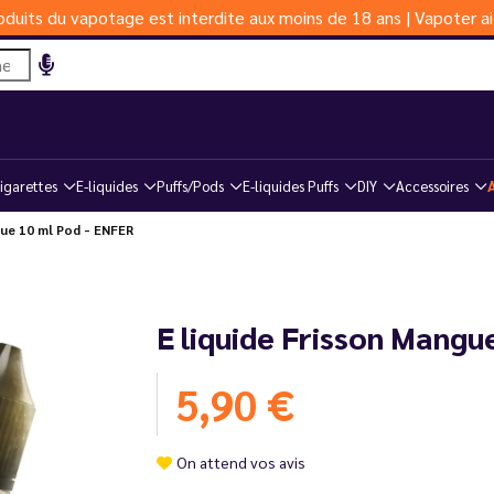
duits du vapotage est interdite aux moins de 18 ans | Vapoter ai
igarettes
E-liquides
Puffs/Pods
E-liquides Puffs
DIY
Accessoires
ue 10 ml Pod - ENFER
E liquide Frisson Mangu
5,90 €
On attend vos avis