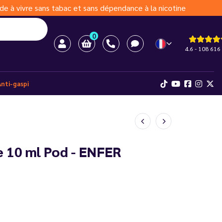
de à vivre sans tabac et sans dépendance à la nicotine
0
4.6 - 108 616 
Anti-gaspi
e 10 ml Pod - ENFER