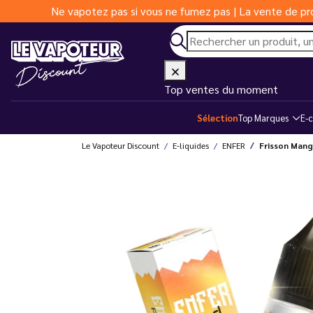
Ne vapotez pas si vous ne fumez pas | La vente de pro
Top ventes du moment
Sélection
Top Marques
E-c
Le Vapoteur Discount
E-liquides
ENFER
Frisson Mang