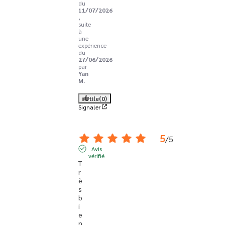
du
11/07/2026
,
suite
à
une
expérience
du
27/06/2026
par
Yan
M.
Utile
(0)
Signaler
5
/
5
Avis
vérifié
T
r
è
s 
b
i
e
n