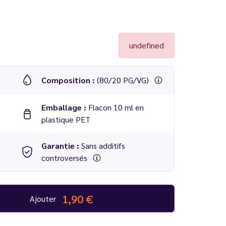
undefined
Composition :
(80/20 PG/VG)
Emballage :
Flacon 10 ml en
plastique PET
Garantie :
Sans additifs
controversés
aute teneur en PG, nécessite un équipement adapté.
çu pour les e-liquides riches en propylène glycol
1,90 €
Ajouter