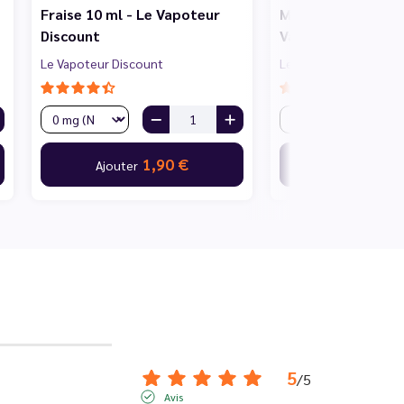
Fraise 10 ml - Le Vapoteur
Menthe Hollywood
Discount
Vapoteur Discoun
Le Vapoteur Discount
Le Vapoteur Discount
1,90 €
1,
Ajouter
Ajouter
5
/
5
Avis