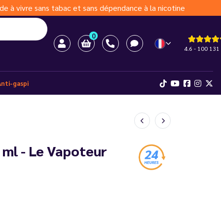
de à vivre sans tabac et sans dépendance à la nicotine
0
4.6 - 100 131 
Anti-gaspi
 ml - Le Vapoteur