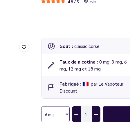
4.8
/
5
-
58
avis
Goût :
classic corsé
Taux de nicotine :
0 mg, 3 mg, 6
mg, 12 mg et 18 mg
Fabriqué :
par Le Vapoteur
Discount
Notre e-liquide Le TB Corsé 10 ml, avec sa h
Sélectionnez un clearomiseur spécialement con
afin de prévenir les fuites.