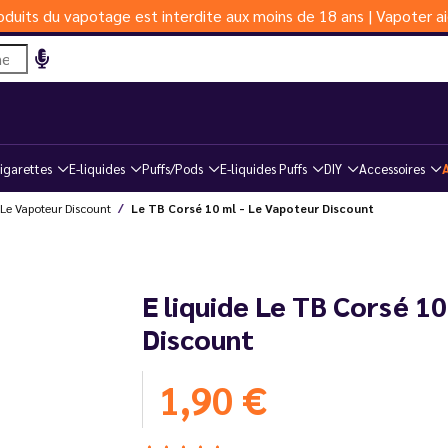
duits du vapotage est interdite aux moins de 18 ans | Vapoter ai
igarettes
E-liquides
Puffs/Pods
E-liquides Puffs
DIY
Accessoires
Le Vapoteur Discount
Le TB Corsé 10 ml - Le Vapoteur Discount
E liquide Le TB Corsé 10
Discount
1,90 €