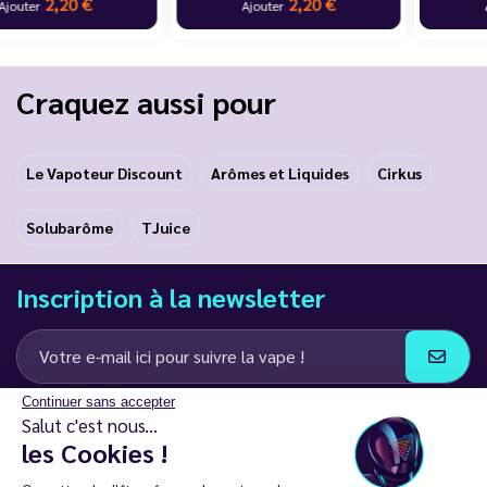
2,20 €
2,20 €
Ajouter
Ajouter
…
Craquez aussi pour
Le Vapoteur Discount
Arômes et Liquides
Cirkus
Solubarôme
TJuice
Inscription à la newsletter
Continuer sans accepter
J’accepte de recevoir des communications e-mail et SMS de la part de
Salut c'est nous...
LD Groupe
les Cookies !
Restez en contact