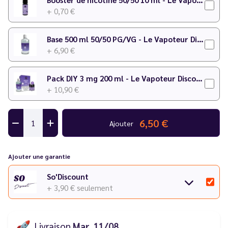
+ 0,70 €
N'hésitez pas à consulter notre
calculateur DIY
pour faire
votre préparation !
Base 500 ml 50/50 PG/VG - Le Vapoteur Discount
+ 6,90 €
Pack DIY 3 mg 200 ml - Le Vapoteur Discount
+ 10,90 €
6,50 €
Ajouter
Ajouter une garantie
So'Discount
+ 3,90 €
seulement
🚀
Livraison
Mar. 11/08