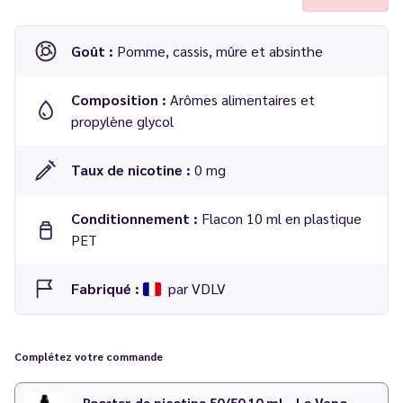
Goût :
Pomme, cassis, mûre et absinthe
Composition :
Arômes alimentaires et
propylène glycol
Taux de nicotine :
0 mg
Conditionnement :
Flacon 10 ml en plastique
PET
Fabriqué :
par VDLV
Concentré Sichilde 10 ml - 814
Complétez votre commande
Dosage conseillé
: 20 % dans une base 50/50 PG/VG
Temps de maturation
: 1 à 2 semaines
Booster de nicotine 50/50 10 ml - Le Vapoteur Discount