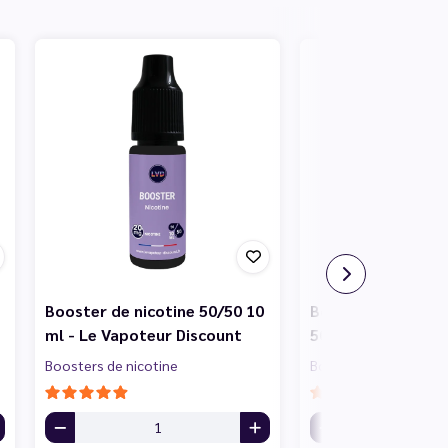
Booster de nicotine 50/50 10
Booster de nicotin
ml - Le Vapoteur Discount
50/50 10 ml - Le 
Boosters de nicotine
Boosters de nicotine