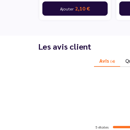
2,10 €
Ajouter
Les avis client
Avis
Q
(4)
5
étoiles