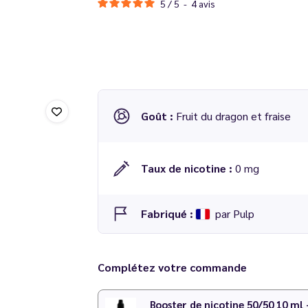
5
/
5
-
4
avis
Goût :
Fruit du dragon et fraise
Taux de nicotine :
0 mg
Fabriqué :
par Pulp
Concentré Licorne Recette Originale 30 ml
Complétez votre commande
Dosage conseillé
: 15 % dans une base 50/50
Temps de maturation
: 2 à 7 jours
Booster de nicotine 50/50 10 ml