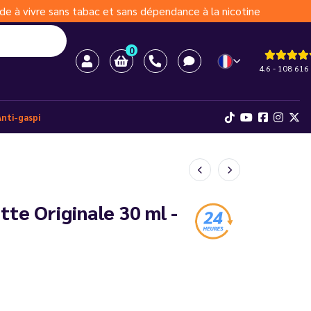
de à vivre sans tabac et sans dépendance à la nicotine
0
4.6 - 108 616 
Anti-gaspi
te Originale 30 ml -