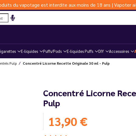
duits du vapotage est interdite aux moins de 18 ans | Vapoter ai
igarettes
E-liquides
Puffs/Pods
E-liquides Puffs
DIY
Accessoires
ntrés Pulp
Concentré Licorne Recette Originale 30 ml - Pulp
Concentré Licorne Recet
Pulp
13,90 €