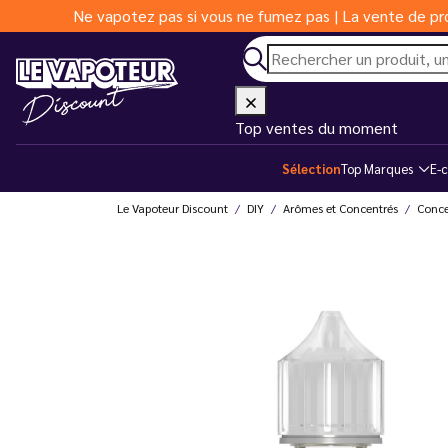
Ne vapotez pas si vous ne fumez pas | La vente de pro
Top ventes du moment
Sélection
Top Marques
E-c
Le Vapoteur Discount
DIY
Arômes et Concentrés
Conce