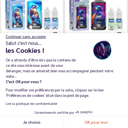
Continuer sans accepter
Salut c'est nous...
Puff JNR Falcon-X 28K
Puff JNR Falcon-X 28K
les Cookies !
Blueberry Raspberry…
Blackberry Red Raspberry -…
On a attendu d'être sûrs que le contenu de
Falcon JNR
Falcon JNR
ce site vous intéresse avant de vous
déranger, mais on aimerait bien vous accompagner pendant votre
visite...
C'est OK pour vous ?
Pour modifier vos préférences par la suite, cliquez sur le lien
12,85 €
12,85 €
Ajouter
Ajouter
'Préférences de cookies' situé dans le pied de page.
Lire la politique de confidentialité
Consentements certifiés par
Je choisis
OK pour moi