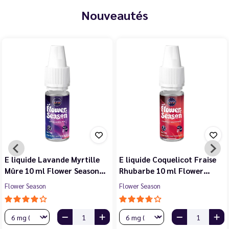
Nouveautés
 Myrtille
E liquide Coquelicot Fraise
E liquide Violette
er Season…
Rhubarbe 10 ml Flower…
Noire Cassis 10 
Flower Season
Flower Season