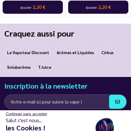
20 €
2,20 €
2,
Ajouter
Ajouter
Craquez aussi pour
Le Vapoteur Discount
Arômes et Liquides
Cirkus
Solubarôme
TJuice
Inscription à la newsletter
Continuer sans accepter
J’accepte de recevoir des communications e-mail et SMS de la part de
Salut c'est nous...
LD Groupe
les Cookies !