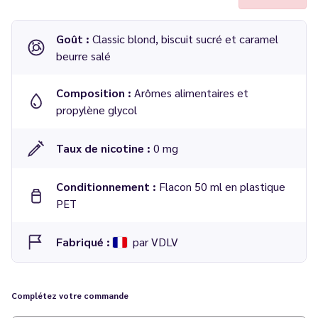
Goût :
Classic blond, biscuit sucré et caramel
beurre salé
Composition :
Arômes alimentaires et
propylène glycol
Taux de nicotine :
0 mg
Conditionnement :
Flacon 50 ml en plastique
PET
Fabriqué :
par VDLV
Concentré Nominoë 50 ml - 814
Complétez votre commande
Dosage conseillé
: 20 % dans une base 50/50 PG/VG