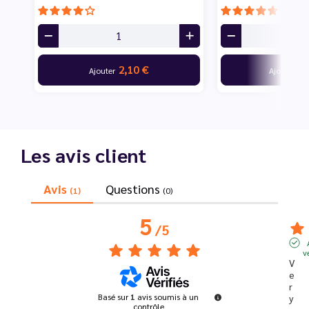
2,10 €
10
Ajouter
Ajouter
Les avis client
Avis
Questions
(1)
(0)
5
/
5
v
V
e
r
Basé sur
1
avis soumis à un
y 
contrôle