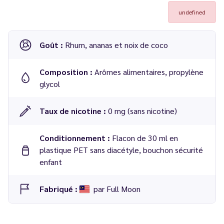
undefined
Goût :
Rhum, ananas et noix de coco
Composition :
Arômes alimentaires, propylène
glycol
Taux de nicotine :
0 mg (sans nicotine)
Conditionnement :
Flacon de 30 ml en
plastique PET sans diacétyle, bouchon sécurité
enfant
Fabriqué :
par Full Moon
Arôme concentré
Caraïbes 30 ml
de la gamme
Pirates