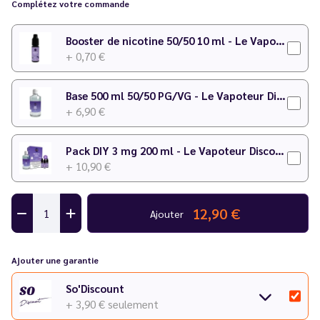
Complétez votre commande
Dosage conseillé
: 12 % dans une base 50/50 PG/VG
Temps de maturation
: 2 à 7 jours
Booster de nicotine 50/50 10 ml - Le Vapoteur Discount
+ 0,70 €
Pour plus de détails sur le dosage, consultez notre
calculateur
DIY
.
Base 500 ml 50/50 PG/VG - Le Vapoteur Discount
+ 6,90 €
Pack DIY 3 mg 200 ml - Le Vapoteur Discount
+ 10,90 €
12,90 €
Ajouter
Ajouter une garantie
So'Discount
+ 3,90 €
seulement