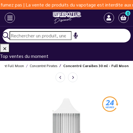
 pas | La vente de produits du vapotage est interdite aux moins 
0
Top ventes du moment
ntré Full Moon
Concentré Pirates
Concentré Caraïbes 30 ml - Full Moon