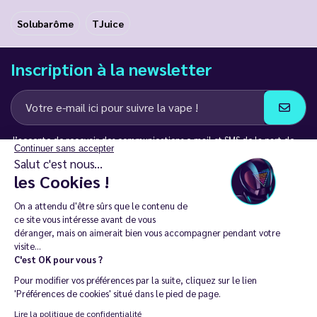
Solubarôme
TJuice
Inscription à la newsletter
J’accepte de recevoir des communications e-mail et SMS de la part de
Continuer sans accepter
LD Groupe
Salut c'est nous...
les Cookies !
Restez en contact
On a attendu d'être sûrs que le contenu de
ce site vous intéresse avant de vous
déranger, mais on aimerait bien vous accompagner pendant votre
visite...
C'est OK pour vous ?
La vente de cigarette électronique est interdite chez les moins de
Pour modifier vos préférences par la suite, cliquez sur le lien
18 ans. 🔞
'Préférences de cookies' situé dans le pied de page.
Copyright © 2014 - 2026 Le Vapoteur Discount - Tous droits
Lire la politique de confidentialité