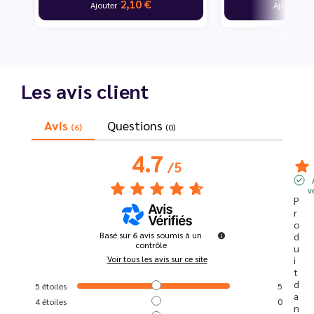
2,10 €
10
Ajouter
Ajouter
Les avis client
Avis
Questions
(6)
(0)
4.7
/
5
v
P
r
o
Basé sur
6
avis soumis à un
d
contrôle
u
Voir tous les avis sur ce site
i
t 
d
5
étoiles
5
a
4
étoiles
0
n