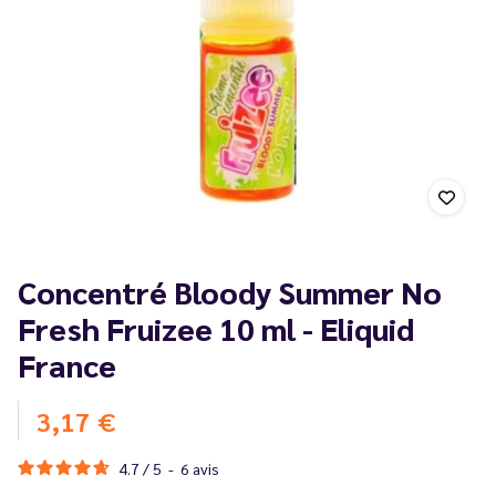
Concentré Bloody Summer No
Fresh Fruizee 10 ml - Eliquid
France
3,17 €
4.7
/
5
-
6
avis