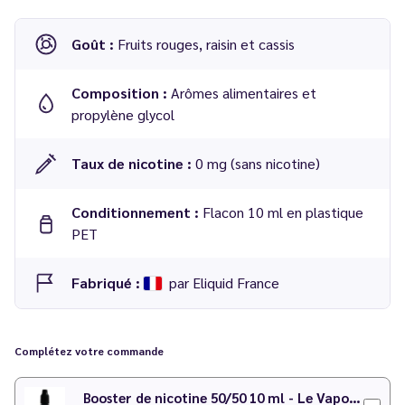
Goût :
Fruits rouges, raisin et cassis
Composition :
Arômes alimentaires et
propylène glycol
Taux de nicotine :
0 mg (sans nicotine)
Conditionnement :
Flacon 10 ml en plastique
PET
Fabriqué :
par Eliquid France
Concentré Bloody Summer No Fresh 10 ml gamme Fruizee
– Eliquid France
Complétez votre commande
Dosage conseillé
: 15 % dans une base 50/50 PG/VG
Booster de nicotine 50/50 10 ml - Le Vapoteur Discount