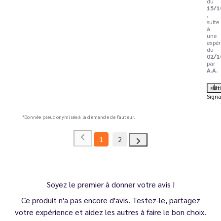
du
15/1
,
suite
à
une
expér
du
02/1
par
A.A.
Ut
Signa
*Donnée pseudonymisée à la demande de l'auteur.
1
2
Soyez le premier à donner votre avis !
Ce produit n'a pas encore d'avis. Testez-le, partagez
votre expérience et aidez les autres à faire le bon choix.