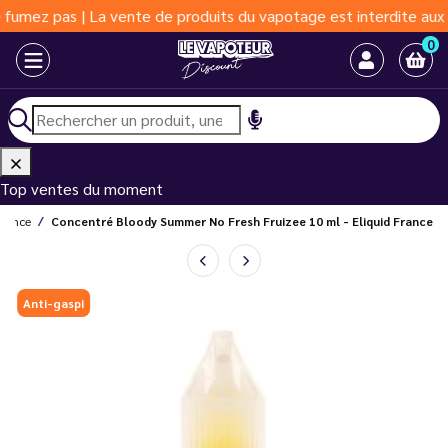
| La vente de produits du vapotage est interdite aux moins de 18
0
Top ventes du moment
France
Concentré Bloody Summer No Fresh Fruizee 10 ml - Eliquid France
Anti-gaspi