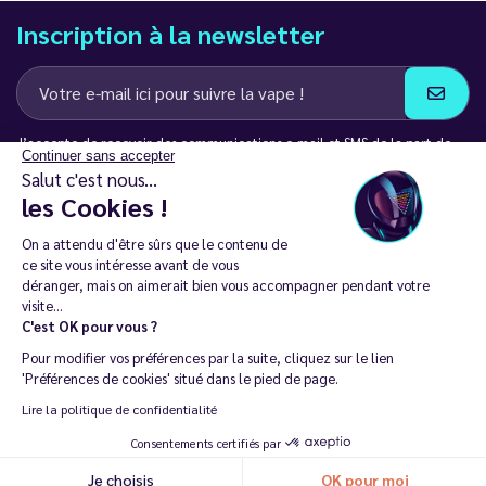
Inscription à la newsletter
J’accepte de recevoir des communications e-mail et SMS de la part de
Continuer sans accepter
LD Groupe
Salut c'est nous...
les Cookies !
Restez en contact
On a attendu d'être sûrs que le contenu de
ce site vous intéresse avant de vous
déranger, mais on aimerait bien vous accompagner pendant votre
visite...
C'est OK pour vous ?
La vente de cigarette électronique est interdite chez les moins de
Pour modifier vos préférences par la suite, cliquez sur le lien
18 ans. 🔞
'Préférences de cookies' situé dans le pied de page.
Copyright © 2014 - 2026 Le Vapoteur Discount - Tous droits
Lire la politique de confidentialité
réservés.
Consentements certifiés par
Vapoter aide à vivre sans tabac et sans dépendance à la nicotine. |
Je choisis
OK pour moi
Ne vapotez pas si vous ne fumez pas.