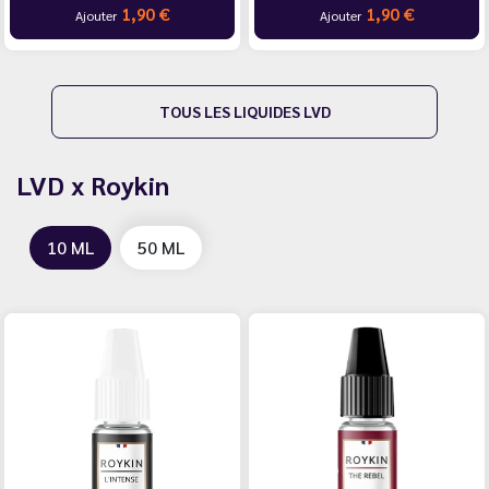
1,90 €
1,90 €
Ajouter
Ajouter
…
TOUS LES LIQUIDES LVD
LVD x Roykin
10 ML
50 ML