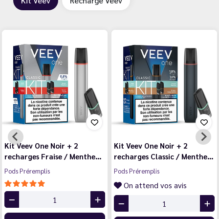
Kit Veev
Recharge Veev
Kit Veev One Saveurs
Kit Veev One Saveurs
the…
Fruitées Gris 9 mg (+ 4…
Classiques Noir 20 mg (
Pods Préremplis
Pods Préremplis
On attend vos avis