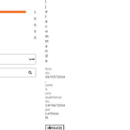
l 
j
e 
1
r
0
e
0
c
o
0
m
0
m
a
n
d
e
Avis
du
03/07/2026
,
suite
à
une
expérience
du
19/06/2026
par
Lethisia
N.
Utile
(0)