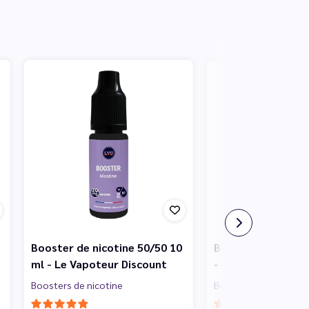
Booster de nicotine 50/50 10
Booster Sel de Ni
ml - Le Vapoteur Discount
- Le Vapoteur Dis
Boosters de nicotine
Boosters de nicotine