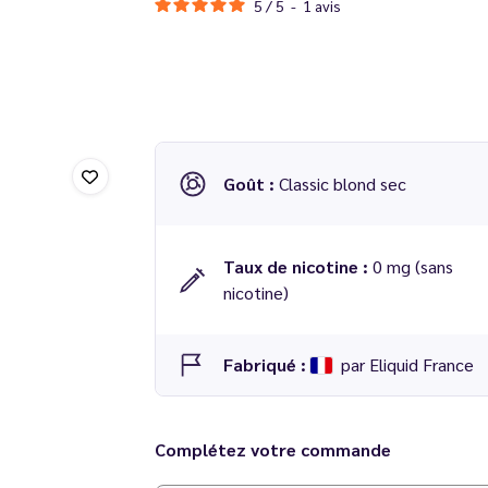
5
/
5
-
1
avis
Goût :
Classic blond sec
Taux de nicotine :
0 mg (sans
nicotine)
Fabriqué :
par Eliquid France
Arôme Concentré Classic KWL 10 ml - Eliq
Complétez votre commande
Dosage conseillé
: 10 % dans une base 50/50