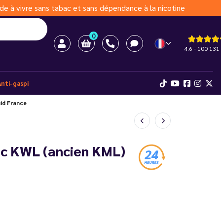
de à vivre sans tabac et sans dépendance à la nicotine
0
4.6 - 100 131 
Anti-gaspi
id France
ic KWL (ancien KML)