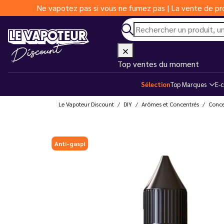
Ne vapotez pas si vous ne fumez pas | La vente de pro
Top ventes du moment
Sélection
Top Marques
E-c
Le Vapoteur Discount
DIY
Arômes et Concentrés
Conce
Anti-gaspi