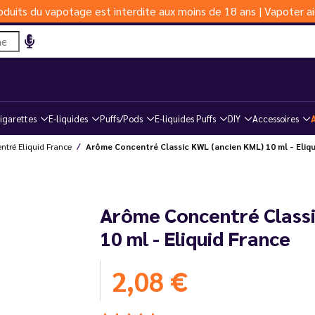
duits du vapotage est interdite aux moins de 18 ans | Vapoter ai
igarettes
E-liquides
Puffs/Pods
E-liquides Puffs
DIY
Accessoires
ntré Eliquid France
Arôme Concentré Classic KWL (ancien KML) 10 ml - Eliqu
Arôme Concentré Class
10 ml - Eliquid France
2,08 €