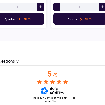
10,90 €
9,90 €
Ajouter
Ajouter
uestions
(0)
5
/
5
Basé sur
1
avis soumis à un
contrôle