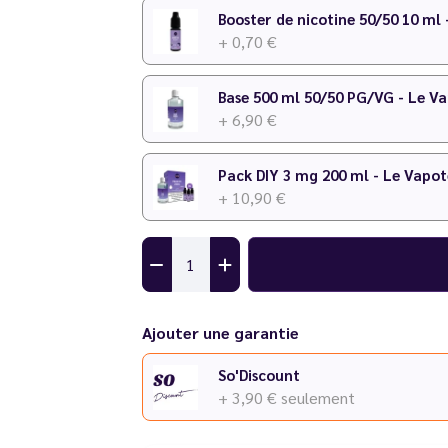
Temps de maturation
: 1 à 2 semaines
Booster de nicotine 50/50 10 ml
+ 0,70 €
Pour plus de détails sur le dosage, consultez
Base 500 ml 50/50 PG/VG - Le V
Attention
: Eliquid France dévoile sa nouvel
+ 6,90 €
KWL remplace le Classic KML après écoulem
les recettes restent les mêmes !
Pack DIY 3 mg 200 ml - Le Vapot
+ 10,90 €
Ajouter une garantie
So'Discount
+ 3,90 €
seulement