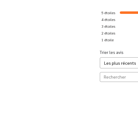
5
étoiles
4
étoiles
3
étoiles
2
étoiles
1
étoile
Trier les avis