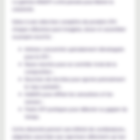
La gamme AlfaDIY a été pensée pour libérer la
créativité.
Grâce à une sélection complète de produits DIY,
chaque utilisateur peut imaginer, doser et assembler
sa propre recette :
Arômes concentrés spécialement développés
pour le DIY ;
Bases neutres pour un contrôle total de la
composition ;
Boosters de nicotine pour ajuster précisément
le taux souhaité ;
Additifs pour affiner les sensations et les
saveurs ;
Packs DIY pratiques pour débuter ou gagner du
temps.
Cette diversité permet une infinité de combinaisons,
adaptées aussi bien aux vapoteurs débutants qu’aux