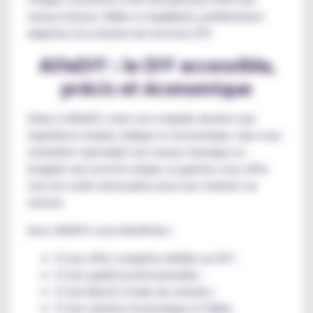
saveur intense, fidèle et équilibrée, parfaitement
adaptée à la création de recettes DIY.
AlfaDIY : le DIY accessible,
précis et économique
Grâce à AlfaDIY, créer son e-liquide devient une
expérience simple, ludique et économique. Que vous
souhaitiez reproduire une saveur classique ou
imaginer une recette unique, la gamme vous offre
tous les outils nécessaires pour une création sur
mesure.
Avec AlfaDIY, vous bénéficiez :
D’une offre complète dédiée au DIY ;
D’une qualité professionnelle ;
D’une liberté totale de création ;
D’une solution économique et fiable.