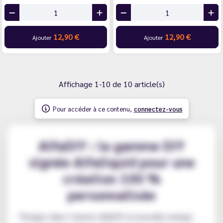
12,90 €
12,90 €
Ajouter
Ajouter
Affichage 1-10 de 10 article(s)
Pour accéder à ce contenu,
connectez-vous
AlfaDIY : la gamme DIY
signée Alfaliquid pour une
création 100 %
personnalisée
Plongez dans l’univers AlfaDIY, la nouvelle marque