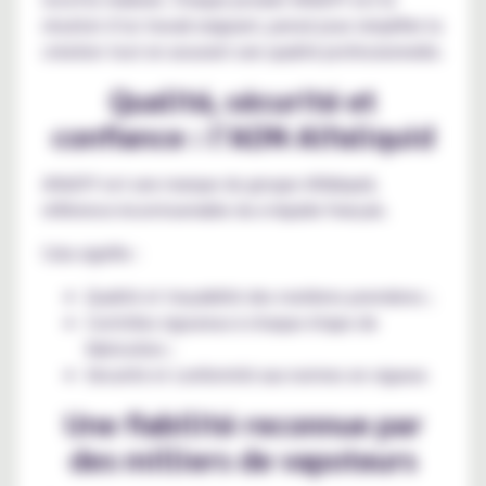
résultat d’un travail exigeant, pensé pour simplifier la
création tout en assurant une qualité professionnelle.
Qualité, sécurité et
confiance : l’ADN Alfaliquid
AlfaDIY est une marque du groupe Alfaliquid,
référence incontournable du e-liquide français.
Cela signifie :
Qualité et traçabilité des matières premières ;
Contrôles rigoureux à chaque étape de
fabrication ;
Sécurité et conformité aux normes en vigueur.
Une fiabilité reconnue par
des milliers de vapoteurs