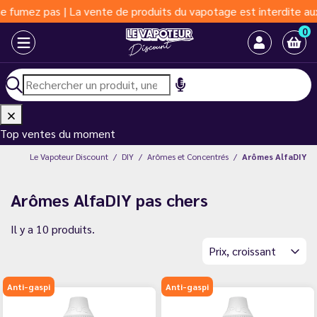
 La vente de produits du vapotage est interdite aux moins de 18 
0
Top ventes du moment
Le Vapoteur Discount
DIY
Arômes et Concentrés
Arômes AlfaDIY
Arômes AlfaDIY pas chers
Il y a 10 produits.
Prix, croissant
Anti-gaspi
Anti-gaspi