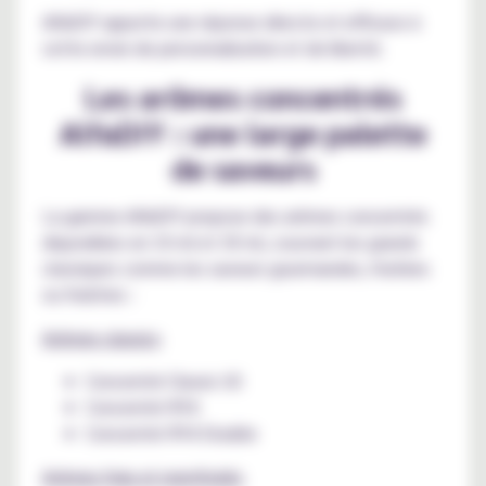
AlfaDIY apporte une réponse directe et efficace à
cette envie de personnalisation et de liberté.
Les arômes concentrés
AlfaDIY : une large palette
de saveurs
La gamme AlfaDIY propose des arômes concentrés
disponibles en 10 ml et 30 ml, couvrant les grands
classiques comme les saveurs gourmandes, fruitées
ou fraîches :
Arômes classics
Concentré Classic US
Concentré RY4
Concentré RY4 Double
Arômes frais et mentholés