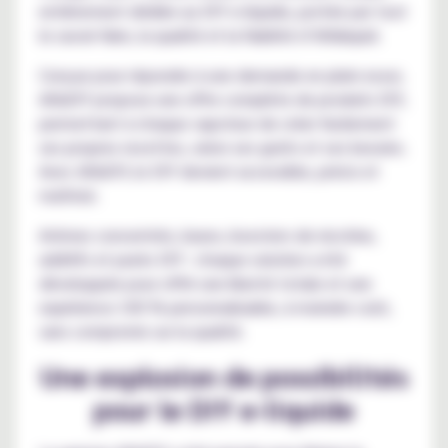
entièrement dédiée au DIY e-liquide, portée par tout
le savoir-faire, la qualité et la fiabilité d’Alfaliquid.
Conçue pour répondre à une demande en plein essor,
AlfaDIY propose une offre complète de produits DIY,
permettant à chaque vapoteur de créer facilement
ses propres recettes, selon ses goûts et ses besoins.
Avec AlfaDIY, le DIY devient accessible, précis et
maîtrisé.
Arômes concentrés, bases, boosters de nicotine,
additifs et packs DIY : chaque solution a été
développée pour offrir une liberté totale et une
expérience 100 % personnalisable, à moindre coût,
sans compromis sur la qualité.
Une explosion de possibilités
pour le DIY e-liquide