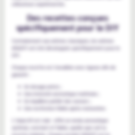
utilisateurs expérimentés.
Des recettes conçues
spécifiquement pour le DIY
Contrairement aux arômes classiques, les arômes
AlfaDIY ont été développés spécifiquement pour le
DIY.
Chaque recette est travaillée avec rigueur afin de
garantir :
Un dosage précis ;
Une intensité aromatique maîtrisée ;
Un équilibre parfait des saveurs ;
Une restitution fidèle après maturation.
L’objectif est clair : offrir un rendu aromatique
optimal, constant et fiable, quelle que soit la
recette réalisée. Chaque produit AlfaDIY est le