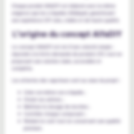
Chaque produit AlfaDIY est élaboré avec la même
exigence que les e-liquides Alfaliquid, garantissant
une expérience DIY sûre, stable et de haute qualité.
L’origine du concept AlfaDIY
Le concept AlfaDIY est né d’une volonté simple :
répondre à la forte demande de produits DIY, tout en
proposant une solution claire, accessible et
complète.
Les attentes des vapoteurs sont au cœur du projet :
Créer soi-même son e-liquide ;
Choisir ses arômes ;
Maîtriser le dosage de nicotine ;
Contrôler chaque composant ;
Réduire le coût tout en conservant une qualité
premium.