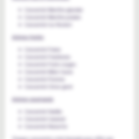
Concentré Menthe glaciale
Concentré Menthe polaire
Concentré Ice Rocket
Arômes fruités
Concentré Fraise
Concentré Framboise
Concentré Fruits rouges
Concentré Mûre Cassis
Concentré Pomme
Concentré Citron givré
Arômes gourmands
Concentré Vanille
Concentré Caramel
Concentré Noisette
Chaque concentré a été formulé pour offrir une