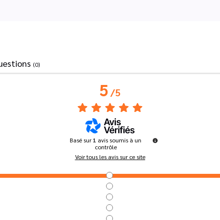
uestions
(0)
5
/
5
Basé sur
1
avis soumis à un
contrôle
Voir tous les avis sur ce site