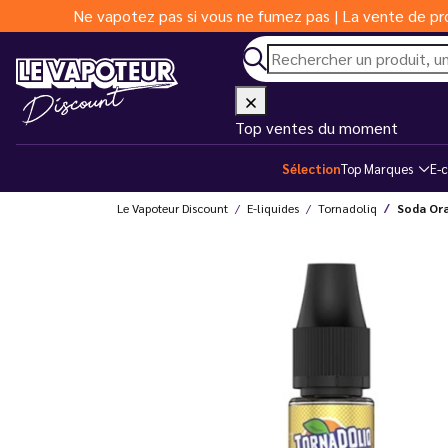
Ne vapotez pas si vous ne fumez pas | La vente de pro
Top ventes du moment
Sélection
Top Marques
E-c
Le Vapoteur Discount
E-liquides
Tornadoliq
Soda Ora