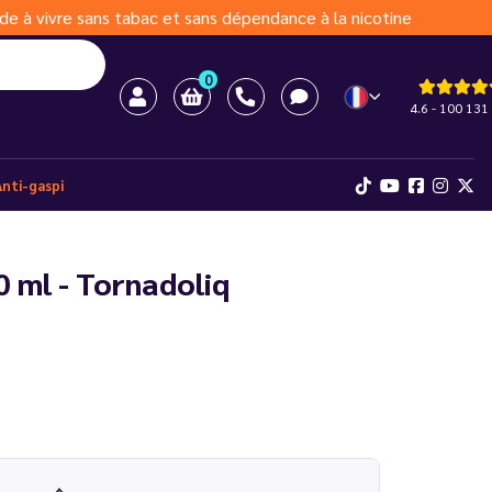
de à vivre sans tabac et sans dépendance à la nicotine
0
4.6 - 100 131 
Anti-gaspi
0 ml - Tornadoliq