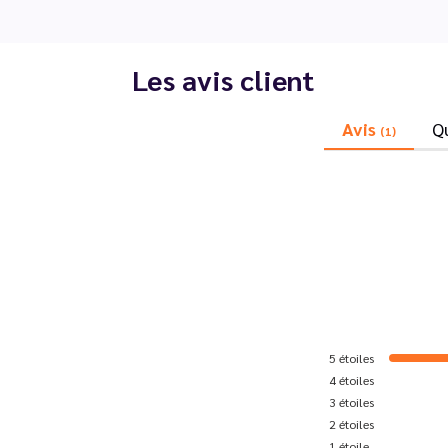
Les avis client
Avis
Q
(1)
5
étoiles
4
étoiles
3
étoiles
2
étoiles
1
étoile