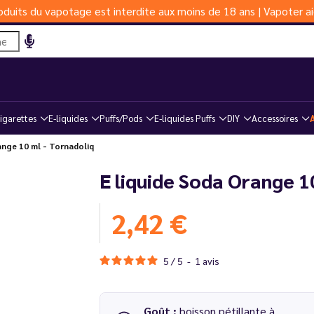
duits du vapotage est interdite aux moins de 18 ans | Vapoter ai
igarettes
E-liquides
Puffs/Pods
E-liquides Puffs
DIY
Accessoires
nge 10 ml - Tornadoliq
E liquide Soda Orange 1
2,42 €
5
/
5
-
1
avis
Goût :
boisson pétillante à