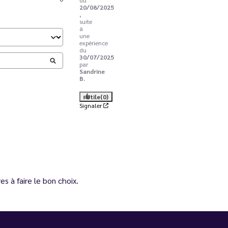
du
20/08/2025
,
suite
à
une
expérience
du
30/07/2025
par
Sandrine
B.
Utile
(0)
Signaler
s à faire le bon choix.