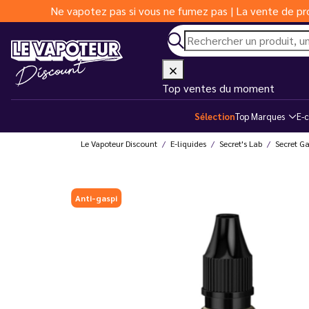
Ne vapotez pas si vous ne fumez pas | La vente de pro
Top ventes du moment
Sélection
Top Marques
E-c
Le Vapoteur Discount
E-liquides
Secret's Lab
Secret G
Anti-gaspi