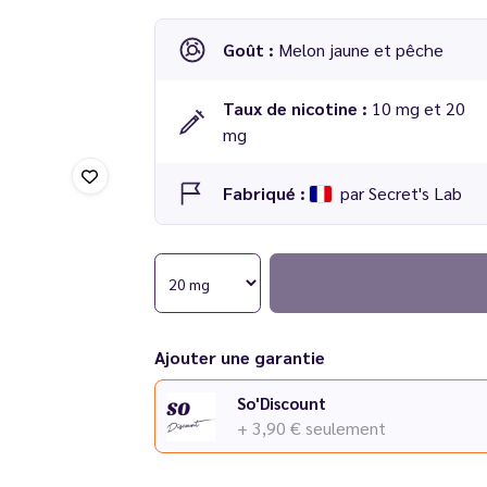
Goût :
Melon jaune et pêche
Taux de nicotine :
10 mg et 20
mg
Fabriqué :
par Secret's Lab
E-liquide
The Bird Salt 10 ml - Secret Garde
Ajouter une garantie
So'Discount
+ 3,90 €
seulement