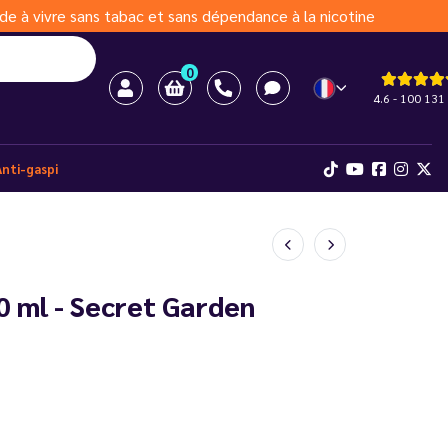
de à vivre sans tabac et sans dépendance à la nicotine
0
4.6 - 100 131 
Anti-gaspi
10 ml - Secret Garden