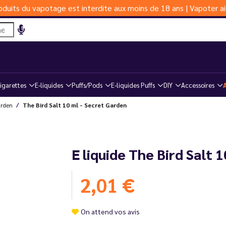
duits du vapotage est interdite aux moins de 18 ans | Vapoter ai
igarettes
E-liquides
Puffs/Pods
E-liquides Puffs
DIY
Accessoires
arden
The Bird Salt 10 ml - Secret Garden
E liquide The Bird Salt 
2,01 €
On attend vos avis