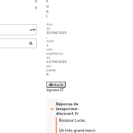
t
0
u
0
e
l
Avis
du
23/04/2025
,
suite
à
une
expérience
du
13/04/2025
par
Lucie
R.
Utile
(0)
Signaler
Réponse de
levapoteur-
discount.fr
Bonjour Lucie,

Un très grand merci 