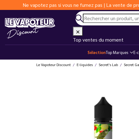
Ne vapotez pas si vous ne fumez pas | La vente de pro
Top ventes du moment
Sélection
Top Marques
E-c
Le Vapoteur Discount
E-liquides
Secret's Lab
Secret G