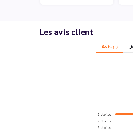
Les avis client
Avis
Q
(1)
5
étoiles
4
étoiles
3
étoiles