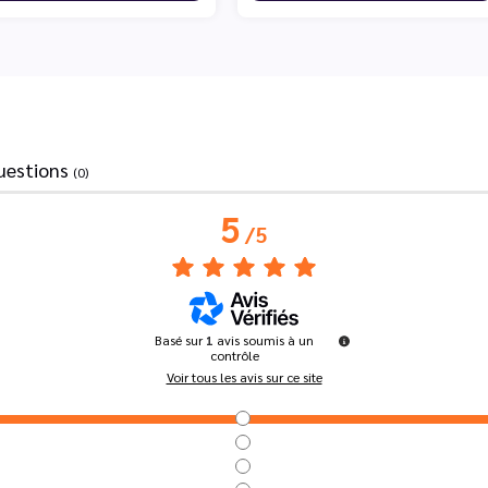
uestions
(0)
5
/
5
Basé sur
1
avis soumis à un
contrôle
Voir tous les avis sur ce site