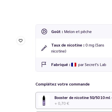
Goût :
Melon et pêche
Taux de nicotine :
0 mg (Sans
nicotine)
Fabriqué :
par Secret's Lab
E-liquide
The Bird 50 ml
-
Secret Garden
par
Complétez votre commande
Booster de nicotine 50/50 10 ml
+ 0,70 €