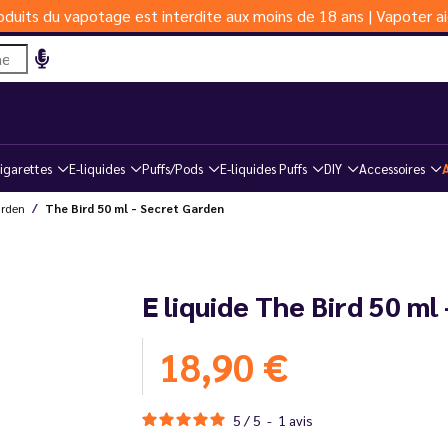
duits du vapotage est interdite aux moins de 18 ans | Vapoter ai
igarettes
E-liquides
Puffs/Pods
E-liquides Puffs
DIY
Accessoires
arden
The Bird 50 ml - Secret Garden
E liquide The Bird 50 ml
18,90 €
5
/
5
-
1
avis