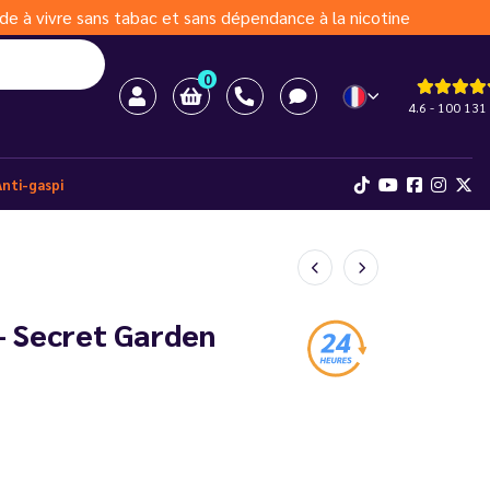
de à vivre sans tabac et sans dépendance à la nicotine
0
4.6 - 100 131 
Anti-gaspi
 - Secret Garden