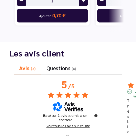
0,70 €
7
Ajouter
Ajouter
Les avis client
Avis
Questions
(2)
(0)
5
/
5
v
T
r
è
Basé sur
2
avis soumis à un
s 
contrôle
b
Voir tous les avis sur ce site
i
e