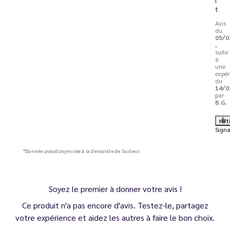
t
Avis
du
05/0
,
suite
à
une
expér
du
14/0
par
B.G.
Ut
Signa
*Donnée pseudonymisée à la demande de l'auteur.
Soyez le premier à donner votre avis !
Ce produit n'a pas encore d'avis. Testez-le, partagez
votre expérience et aidez les autres à faire le bon choix.