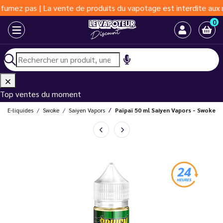
 pas | La vente de produits du vapotage est interdite aux moins 
0
Top ventes du moment
E-liquides
Swoke
Saiyen Vapors
Païpaï 50 ml Saiyen Vapors - Swoke