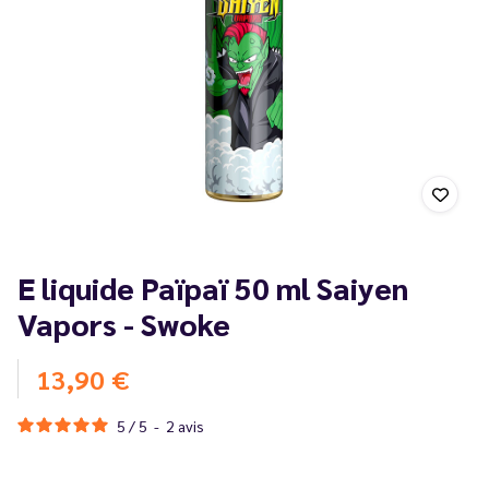
E liquide Païpaï 50 ml Saiyen
Vapors - Swoke
13,90 €
5
/
5
-
2
avis