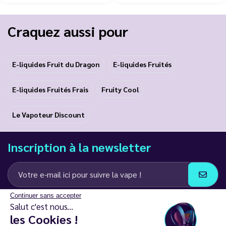
Craquez aussi pour
E-liquides Fruit du Dragon
E-liquides Fruités
E-liquides Fruités Frais
Fruity Cool
Le Vapoteur Discount
Inscription à la newsletter
Continuer sans accepter
J’accepte de recevoir des communications e-mail et SMS de la part de
Salut c'est nous...
LD Groupe
les Cookies !