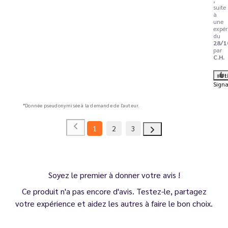
suite
à
une
expér
du
28/1
par
C.H.
Ut
Signa
*Donnée pseudonymisée à la demande de l'auteur.
1
2
3
Soyez le premier à donner votre avis !
Ce produit n'a pas encore d'avis. Testez-le, partagez
votre expérience et aidez les autres à faire le bon choix.