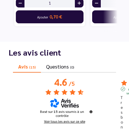
0,70 €
7
Ajouter
Ajouter
Les avis client
Avis
Questions
(15)
(0)
4.6
/
5
v
T
r
e
Basé sur
15
avis soumis à un
s 
contrôle
b
Voir tous les avis sur ce site
o
n 