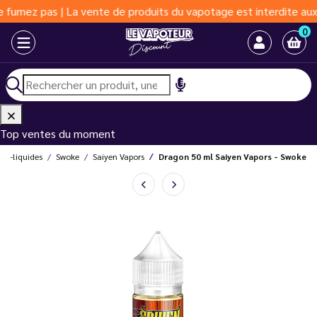
as | La vente de produits du vapotage est interdite aux moins de
0
Top ventes du moment
E-liquides
Swoke
Saiyen Vapors
Dragon 50 ml Saiyen Vapors - Swoke