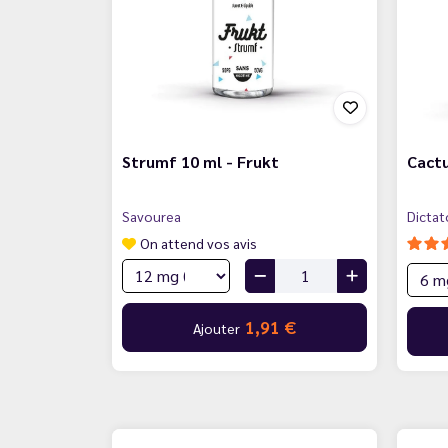
Strumf 10 ml - Frukt
Cactu
Savourea
Dictat
On attend vos avis
1,91 €
Ajouter