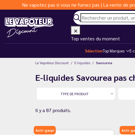
Ne vapotez pas si vous ne fumez pas | La vente de pro
Top ventes du moment
Sélection
Top Marques
E-c
Le Vapoteur Discount
E-liquides
Savourea
E-liquides Savourea pas c
TYPE DE PRODUIT
Il y a 87 produits.
Anti-gaspi
Anti-ga