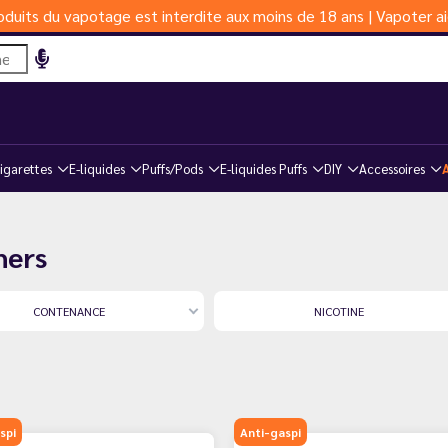
duits du vapotage est interdite aux moins de 18 ans | Vapoter ai
igarettes
E-liquides
Puffs/Pods
E-liquides Puffs
DIY
Accessoires
hers
CONTENANCE
NICOTINE
spi
Anti-gaspi