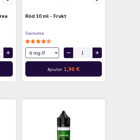
urea
Röd 10 ml - Frukt
Savourea
1,96 €
Ajouter