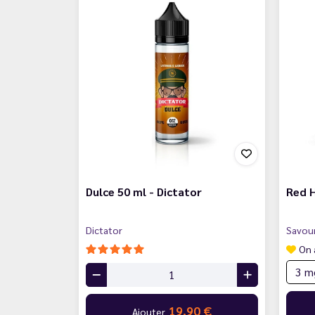
Dulce 50 ml - Dictator
Red H
Dictator
Savou
On 
19,90 €
Ajouter