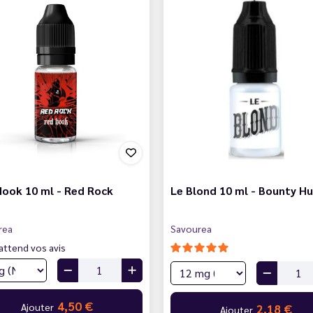
ook 10 ml - Red Rock
Le Blond 10 ml - Bounty H
rea
Savourea
attend vos avis
4,50 €
Ajouter
2,18 €
Ajouter