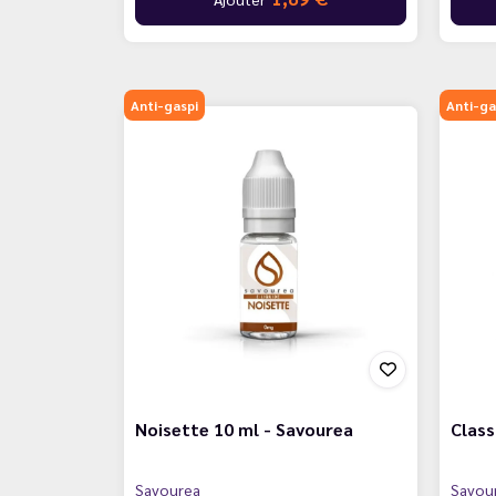
Anti-gaspi
Anti-ga
Noisette 10 ml - Savourea
Class
Savourea
Savou