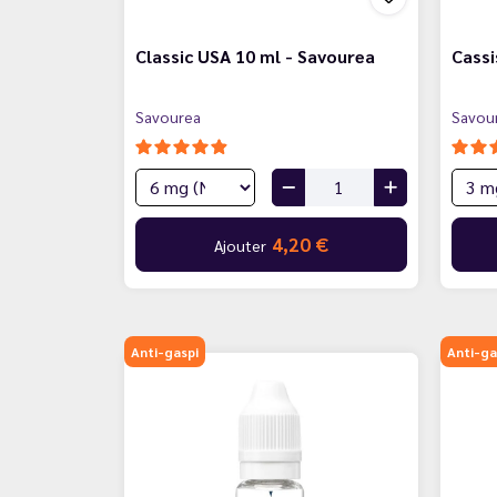
Classic USA 10 ml - Savourea
Cassi
Savourea
Savou
4,20 €
Ajouter
Anti-gaspi
Anti-ga