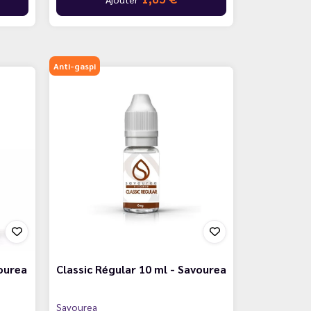
Anti-gaspi
vourea
Classic Régular 10 ml - Savourea
Savourea