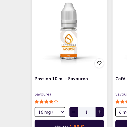
Passion 10 ml - Savourea
Café 
Savourea
Savou
1,89 €
Ajouter