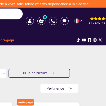
de à vivre sans tabac et sans dépendance à la nicotine
0
4.6 - 100 131 
Anti-gaspi
PLUS DE FILTRES
Pertinence
Anti-gaspi