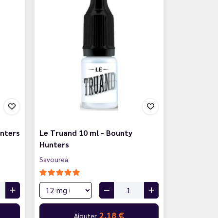
unters
Le Truand 10 ml - Bounty
Hunters
Savourea
2,18 €
Ajouter