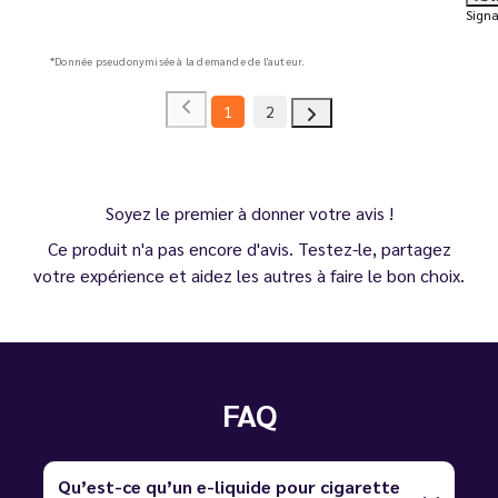
Signa
*Donnée pseudonymisée à la demande de l'auteur.
1
2
Soyez le premier à donner votre avis !
Ce produit n'a pas encore d'avis. Testez-le, partagez
votre expérience et aidez les autres à faire le bon choix.
FAQ
Qu’est-ce qu’un e-liquide pour cigarette