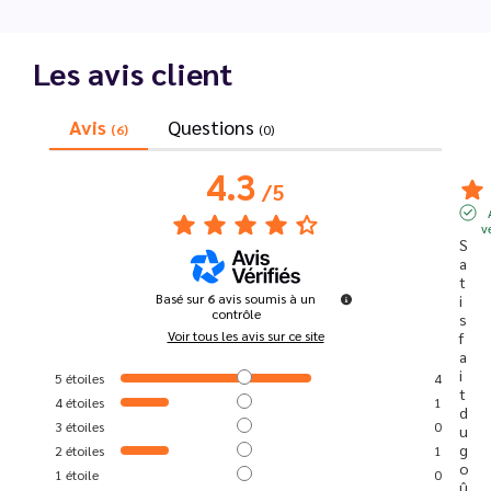
Les avis client
Avis
Questions
(6)
(0)
4.3
/
5
v
S
a
t
Basé sur
6
avis soumis à un
i
contrôle
s
Voir tous les avis sur ce site
f
a
i
5
étoiles
4
t 
4
étoiles
1
d
3
étoiles
0
u 
g
2
étoiles
1
o
1
étoile
0
û