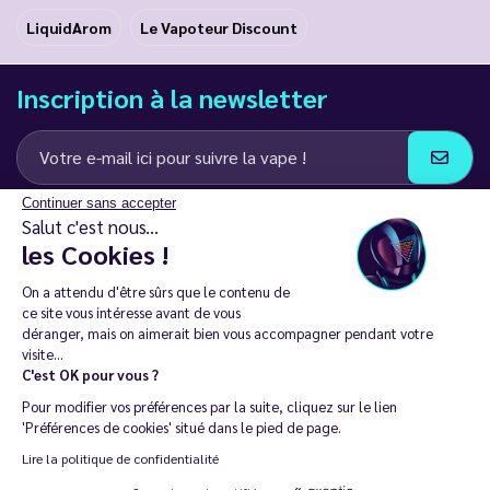
LiquidArom
Le Vapoteur Discount
Inscription à la newsletter
Continuer sans accepter
J’accepte de recevoir des communications e-mail et SMS de la part de
Salut c'est nous...
LD Groupe
les Cookies !
Restez en contact
On a attendu d'être sûrs que le contenu de
ce site vous intéresse avant de vous
déranger, mais on aimerait bien vous accompagner pendant votre
visite...
C'est OK pour vous ?
La vente de cigarette électronique est interdite chez les moins de
Pour modifier vos préférences par la suite, cliquez sur le lien
18 ans. 🔞
'Préférences de cookies' situé dans le pied de page.
Copyright © 2014 - 2026 Le Vapoteur Discount - Tous droits
Lire la politique de confidentialité
réservés.