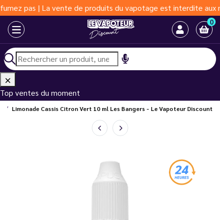
as | La vente de produits du vapotage est interdite aux moins de
0
Top ventes du moment
s
Limonade Cassis Citron Vert 10 ml Les Bangers - Le Vapoteur Discount