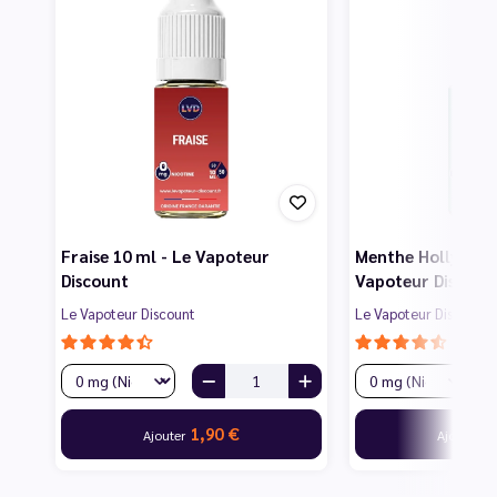
Fraise 10 ml - Le Vapoteur
Menthe Hollywood
Discount
Vapoteur Discoun
Le Vapoteur Discount
Le Vapoteur Discount
1,90 €
1
Ajouter
Ajouter