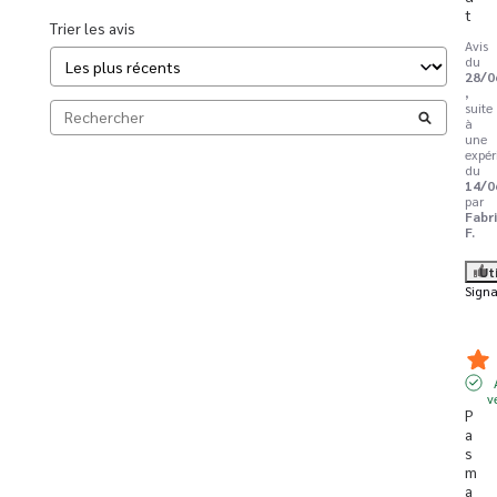
t
Trier les avis
Avis
du
28/0
,
suite
à
une
expér
du
14/0
par
Fabr
F.
Ut
Signa
v
P
a
s 
m
a