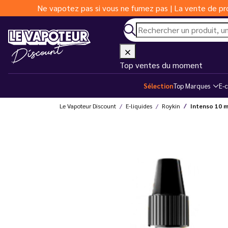
Ne vapotez pas si vous ne fumez pas | La vente de pro
Top ventes du moment
Sélection
Top Marques
E-c
Le Vapoteur Discount
E-liquides
Roykin
Intenso 10 m