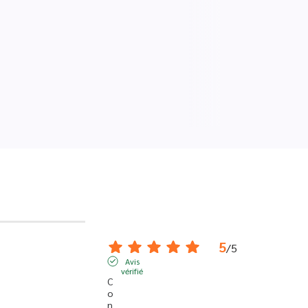
5
/
5
Avis
vérifié
C
o
n