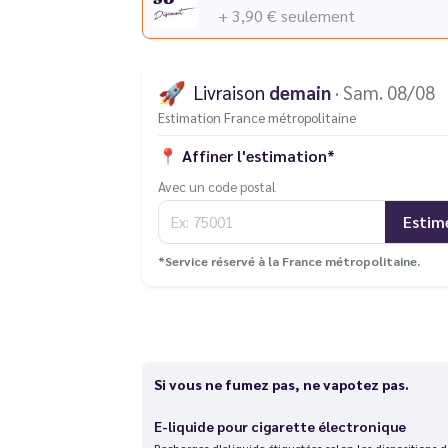
+ 3,90 €
seulement
🚀
Livraison
demain
· Sam. 08/08
Estimation France métropolitaine
📍
Affiner l'estimation*
Avec un code postal
Estim
*Service réservé à la France métropolitaine.
Si vous ne fumez pas, ne vapotez pas.
E-liquide pour cigarette électronique
Recharges d'eliquide étiquetées selon les dispositions