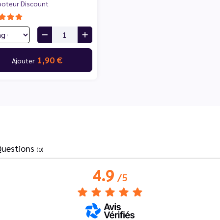
poteur Discount
1,90 €
Ajouter
Questions
(0)
4.9
/
5