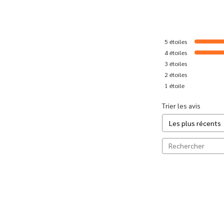
5
étoiles
4
étoiles
3
étoiles
2
étoiles
1
étoile
Trier les avis