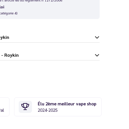
loi
catégorie 4)
Roykin
10 ml - Roykin
Élu 2ème meilleur vape shop
Pal
2024-2025