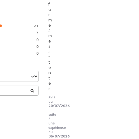
f
o
r
m
e 
41
à 
7
m
0
e
s 
0
a
0
t
t
e
n
t
e
s
Avis
du
20/07/2026
,
suite
à
une
expérience
du
06/07/2026