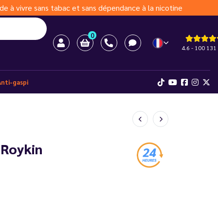
de à vivre sans tabac et sans dépendance à la nicotine
0
4.6 - 100 131 
Anti-gaspi
- Roykin