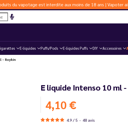
duits du vapotage est interdite aux moins de 18 ans | Vapoter ai
igarettes
E-liquides
Puffs/Pods
E-liquides Puffs
DIY
Accessoires
l - Roykin
E liquide Intenso 10 ml 
4,10 €
4.9
/
5
-
48
avis